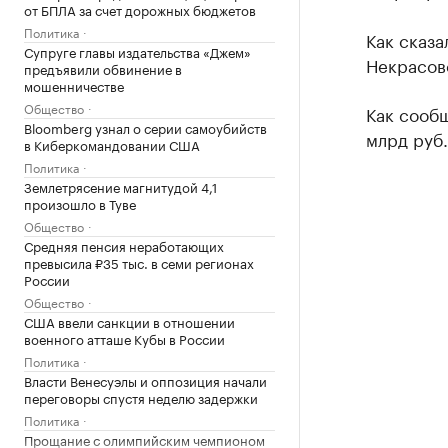
от БПЛА за счет дорожных бюджетов
Политика
Как сказа
Супруге главы издательства «Джем»
Некрасовс
предъявили обвинение в
мошенничестве
Общество
Как сооб
Bloomberg узнал о серии самоубийств
млрд руб.
в Киберкомандовании США
Политика
Землетрясение магнитудой 4,1
произошло в Туве
Общество
Средняя пенсия неработающих
превысила ₽35 тыс. в семи регионах
России
Общество
США ввели санкции в отношении
военного атташе Кубы в России
Политика
Власти Венесуэлы и оппозиция начали
переговоры спустя неделю задержки
Политика
Прощание с олимпийским чемпионом