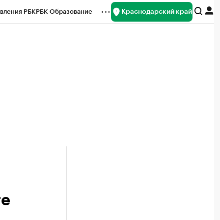
Краснодарский край
вления РБК
РБК Образование
редитные рейтинги
Франшизы
нсы
Рынок наличной валюты
те