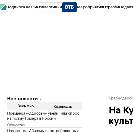
Подписка на РБК
Инвестиции
Мероприятия
Отрасли
Недви
РБК Курсы
РБК Life
Тренды
Визионеры
Национальные проекты
Горо
Газета
Спецпроекты СПб
Конференции СПб
Спецпроекты
Проверк
Краснодарск
Все новости
Краснодар
Весь мир
На К
Премьера «Одиссеи» увеличила спрос
на поэму Гомера в России
куль
Общество
Назван топ-30 самых востребованных