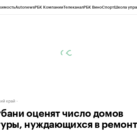
жимость
Autonews
РБК Компании
Телеканал
РБК Вино
Спорт
Школа упра
д
Стиль
Крипто
РБК Бизнес-среда
Дискуссионный клуб
Исследования
К
а контрагентов
Политика
Экономика
Бизнес
Технологии и медиа
Фина
ий край
убани оценят число домов
туры, нуждающихся в ремон