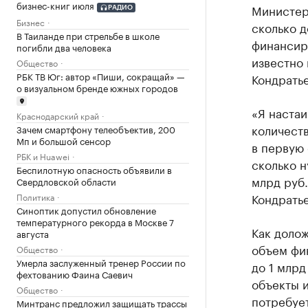
бизнес-книг июля
Министерс
РАДИО
Бизнес
сколько д
В Таиланде при стрельбе в школе
финансир
погибли два человека
известно 
Общество
РБК ТВ Юг: автор «Пиши, сокращай» —
Кондратье
о визуальном бренде южных городов
«Я наста
Краснодарский край
количеств
Зачем смартфону телеобъектив, 200
Мп и большой сенсор
в первую 
РБК и Huawei
сколько н
Беспилотную опасность объявили в
млрд руб.
Свердловской области
Кондратье
Политика
Синоптик допустил обновление
температурного рекорда в Москве 7
Как долож
августа
объем фин
Общество
Умерла заслуженный тренер России по
до 1 млрд
фехтованию Фаина Саевич
объекты и
Общество
потребует
Минтранс предложил защищать трассы