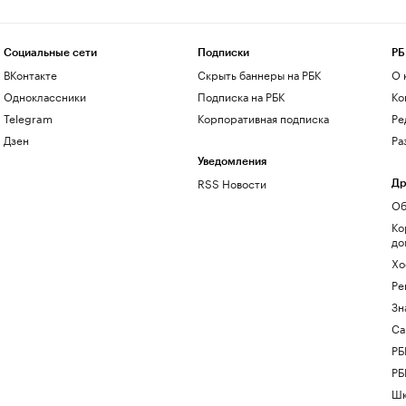
Социальные сети
Подписки
РБ
ВКонтакте
Скрыть баннеры на РБК
О 
Одноклассники
Подписка на РБК
Ко
Telegram
Корпоративная подписка
Ре
Дзен
Ра
Уведомления
RSS Новости
Др
Об
Ко
до
Хо
Ре
Зн
Са
РБ
РБ
Шк