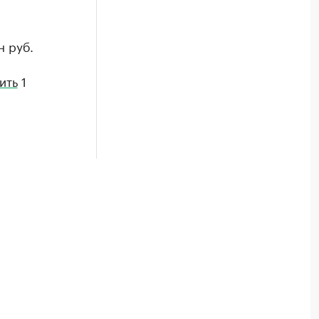
н руб.
ить
1