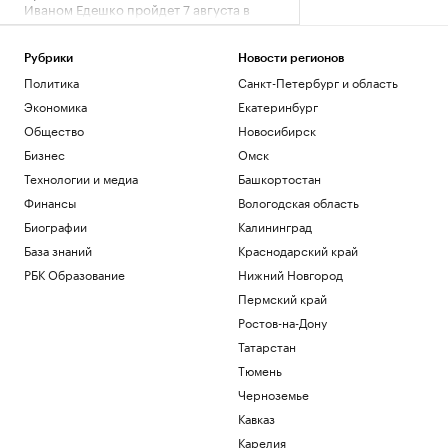
Иваном Едешко пройдет 7 августа в
Москве
Общество
Рубрики
Новости регионов
В США в аэропорту задержали
Политика
Санкт-Петербург и область
мужчину, угрожавшего взорвать бомбу
на рейсе
Экономика
Екатеринбург
Общество
Общество
Новосибирск
Во Внуково предупредили о задержках
Бизнес
Омск
рейсов из-за грозы
Технологии и медиа
Башкортостан
Общество
Финансы
Вологодская область
В Саудовской Аравии сообщили об 11
пострадавших при атаках хуситов
Биографии
Калининград
Политика
База знаний
Краснодарский край
В Турции заявили, что Европа
РБК Образование
Нижний Новгород
потребовала подтверждать
происхождение газа
Пермский край
Политика
Ростов-на-Дону
Татарстан
Загрузить еще
Тюмень
Черноземье
Кавказ
Карелия