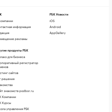
К
РБК Новости
компании
iOS
нтактная информация
Android
дакция
AppGallery
змещение рекламы
угие продукты РБК
лако для бизнеса
рпоративный регистратор
менов
стинг сайтов
г.решения
акомства
йт знакомств podbor.ru
К Компании
К Курсы
ола управления РБК