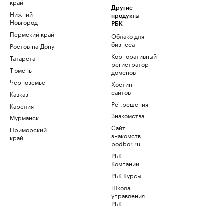
край
Другие
Нижний
продукты
Новгород
РБК
Пермский край
Облако для
бизнеса
Ростов-на-Дону
Корпоративный
Татарстан
регистратор
Тюмень
доменов
Черноземье
Хостинг
сайтов
Кавказ
Рег.решения
Карелия
Знакомства
Мурманск
Сайт
Приморский
знакомств
край
podbor.ru
РБК
Компании
РБК Курсы
Школа
управления
РБК