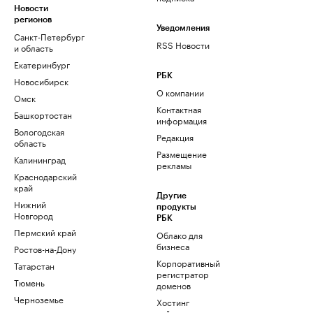
Новости
регионов
Уведомления
Санкт-Петербург
RSS Новости
и область
Екатеринбург
РБК
Новосибирск
О компании
Омск
Контактная
Башкортостан
информация
Вологодская
Редакция
область
Размещение
Калининград
рекламы
Краснодарский
край
Другие
Нижний
продукты
Новгород
РБК
Пермский край
Облако для
бизнеса
Ростов-на-Дону
Корпоративный
Татарстан
регистратор
Тюмень
доменов
Черноземье
Хостинг
сайтов