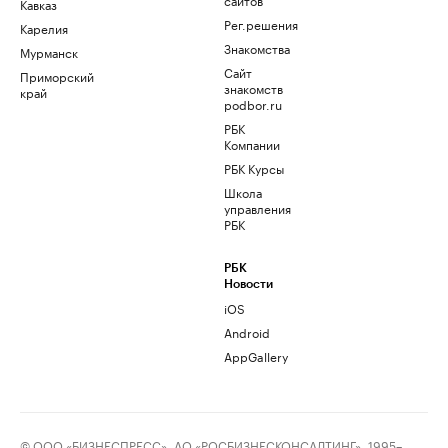
Кавказ
Рег.решения
Карелия
Знакомства
Мурманск
Сайт
Приморский
знакомств
край
podbor.ru
РБК
Компании
РБК Курсы
Школа
управления
РБК
РБК
Новости
iOS
Android
AppGallery
© ООО «БИЗНЕСПРЕСС», АО «РОСБИЗНЕСКОНСАЛТИНГ», 1995–