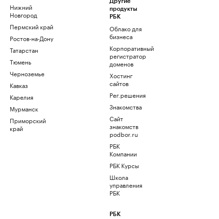
Другие
Нижний
продукты
Новгород
РБК
Пермский край
Облако для
бизнеса
Ростов-на-Дону
Корпоративный
Татарстан
регистратор
Тюмень
доменов
Черноземье
Хостинг
сайтов
Кавказ
Рег.решения
Карелия
Знакомства
Мурманск
Сайт
Приморский
знакомств
край
podbor.ru
РБК
Компании
РБК Курсы
Школа
управления
РБК
РБК