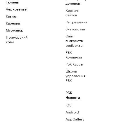
Тюмень
доменов
Черноземье
Хостинг
сайтов
Кавказ
Рег.решения
Карелия
Знакомства
Мурманск
Сайт
Приморский
знакомств
край
podbor.ru
РБК
Компании
РБК Курсы
Школа
управления
РБК
РБК
Новости
iOS
Android
AppGallery