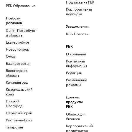
Подписка на РБК
РБК Образование
Корпоративная
подписка
Новости
регионов
Уведомления
Санкт-Петербург
RSS Новости
и область
Екатеринбург
РБК
Новосибирск
О компании
Омск
Контактная
Башкортостан
информация
Вологодская
Редакция
область
Размещение
Калининград
рекламы
Краснодарский
край
Другие
Нижний
продукты
Новгород
РБК
Пермский край
Облако для
бизнеса
Ростов-на-Дону
Корпоративный
Татарстан
регистратор