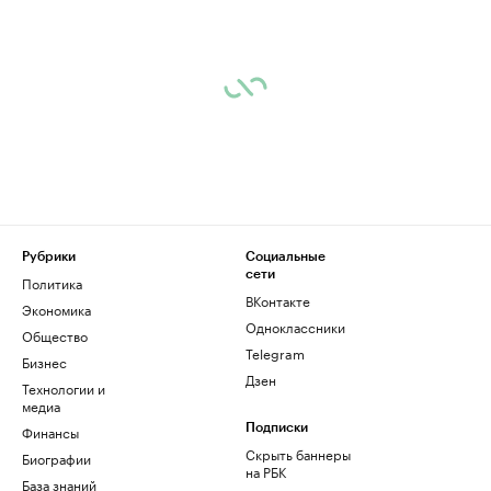
Рубрики
Социальные
сети
Политика
ВКонтакте
Экономика
Одноклассники
Общество
Telegram
Бизнес
Дзен
Технологии и
медиа
Финансы
Подписки
Скрыть баннеры
Биографии
на РБК
База знаний