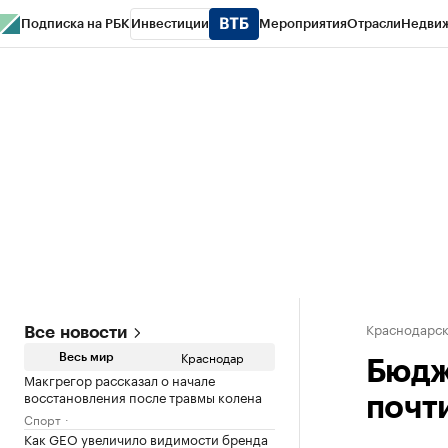
Подписка на РБК
Инвестиции
Мероприятия
Отрасли
Недви
РБК Курсы
РБК Life
Тренды
Визионеры
Национальные проекты
Горо
Газета
Спецпроекты СПб
Конференции СПб
Спецпроекты
Проверк
Краснодарск
Все новости
Краснодар
Весь мир
Бюдж
Макгрегор рассказал о начале
восстановления после травмы колена
почт
Спорт
Как GEO увеличило видимости бренда