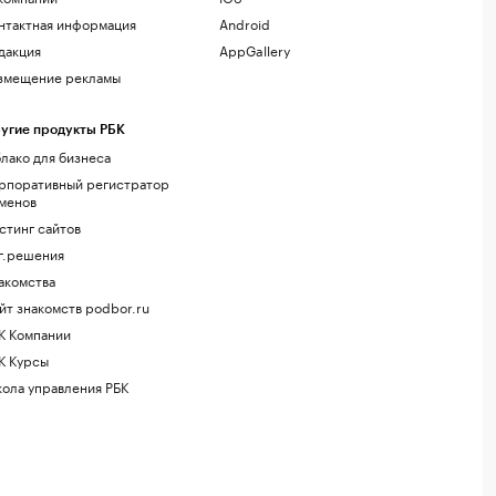
нтактная информация
Android
дакция
AppGallery
змещение рекламы
угие продукты РБК
лако для бизнеса
рпоративный регистратор
менов
стинг сайтов
г.решения
акомства
йт знакомств podbor.ru
К Компании
К Курсы
ола управления РБК