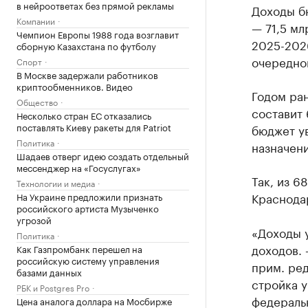
в нейроответах без прямой рекламы
Доходы бю
Компании
— 71,5 мл
Чемпион Европы 1988 года возглавит
2025-2026
сборную Казахстана по футболу
очередно
Спорт
В Москве задержали работников
криптообменников. Видео
Годом ран
Общество
составит 
Несколько стран ЕС отказались
поставлять Киеву ракеты для Patriot
бюджет у
Политика
назначени
Шадаев отверг идею создать отдельный
мессенджер на «Госуслугах»
Так, из 6
Технологии и медиа
Краснодар
На Украине предложили признать
российского артиста Музыченко
угрозой
«Доходы у
Политика
доходов. 
Как Газпромбанк перешел на
российскую систему управления
прим. ред
базами данных
стройка у
РБК и Postgres Pro
федеральн
Цена аналога доллара на Мосбирже