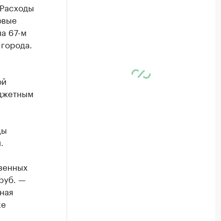
 Расходы
овые
а 67-м
города.
ой
юджетным
ды
.
твенных
руб. —
ная
ке