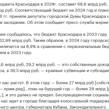
джета Краснодара в 2024г. составят 68,6 млрд руб.
рд руб. Соответствующий бюджет на 2024 год и план
 гг. приняли депутаты городской Думы Краснодара н
м заседании. Об этом сообщает пресс-служба мэрии 
ее сообщалось, что бюджет Краснодара в 2023 году
62,99 млрд руб. Таким образом, в 2024 году городск
величится на 8,9% в сравнении с первоначальным б
ем в 2023 году.
8,6 млрд руб. 29,2 млрд руб. — это собственные дохо
а, а 39,3 млрд руб. — краевые субвенции и субсидии
 нас растут. В этом году — более 27 млрд руб [собс
— прим.ред]., план на будущий год — более 29 млрд [
.], и это далеко не предел. Беспрецедентная социаль
 нас идет в городе благодаря колоссальной поддерж
ого центра, губернатора Кубани, Законодательного