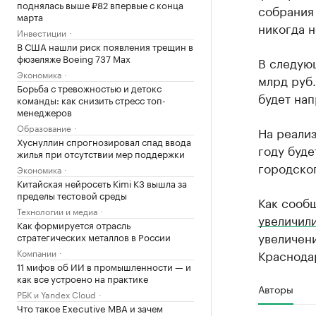
поднялась выше ₽82 впервые с конца
собрания 
марта
никогда н
Инвестиции
В США нашли риск появления трещин в
фюзеляже Boeing 737 Max
В следующ
Экономика
млрд руб.
Борьба с тревожностью и детокс
будет на
команды: как снизить стресс топ-
менеджеров
Образование
На реали
Хуснуллин спрогнозировал спад ввода
году буде
жилья при отсутствии мер поддержки
городског
Экономика
Китайская нейросеть Kimi K3 вышла за
пределы тестовой среды
Как сооб
Технологии и медиа
увеличил
Как формируется отрасль
увеличен
стратегических металлов в России
Компании
Краснода
11 мифов об ИИ в промышленности — и
как все устроено на практике
Авторы
РБК и Yandex Cloud
Что такое Executive MBA и зачем