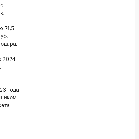
го
в.
 71,5
уб.
одара.
в 2024
е
23 года
чником
жета