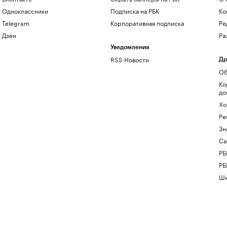
Одноклассники
Подписка на РБК
Ко
Telegram
Корпоративная подписка
Ре
Дзен
Ра
Уведомления
RSS Новости
Др
Об
Ко
до
Хо
Ре
Зн
Са
РБ
РБ
Шк