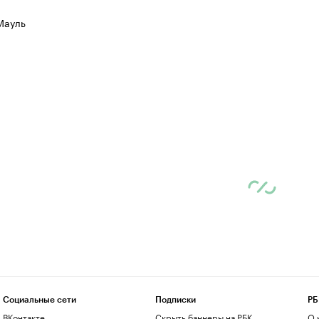
Мауль
Социальные сети
Подписки
РБ
ВКонтакте
Скрыть баннеры на РБК
О 