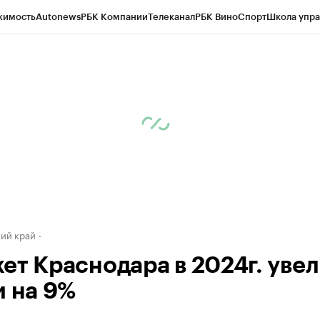
жимость
Autonews
РБК Компании
Телеканал
РБК Вино
Спорт
Школа упра
д
Стиль
Крипто
РБК Бизнес-среда
Дискуссионный клуб
Исследования
К
а контрагентов
Политика
Экономика
Бизнес
Технологии и медиа
Фина
ий край
ет Краснодара в 2024г. уве
и на 9%