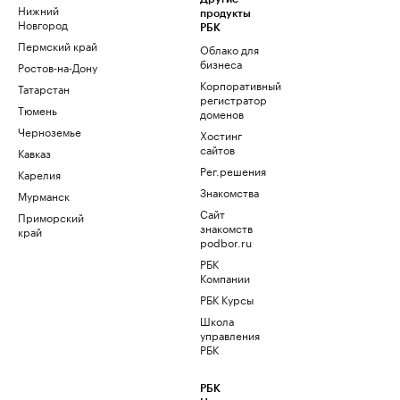
Нижний
продукты
Новгород
РБК
Пермский край
Облако для
бизнеса
Ростов-на-Дону
Корпоративный
Татарстан
регистратор
Тюмень
доменов
Черноземье
Хостинг
сайтов
Кавказ
Рег.решения
Карелия
Знакомства
Мурманск
Сайт
Приморский
знакомств
край
podbor.ru
РБК
Компании
РБК Курсы
Школа
управления
РБК
РБК