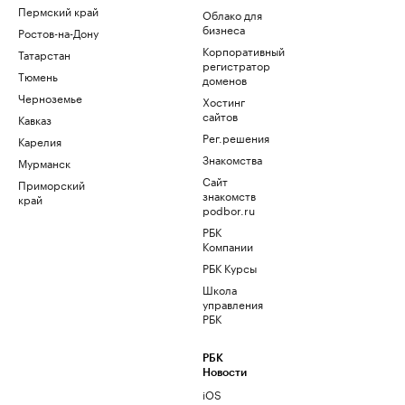
Пермский край
Облако для
бизнеса
Ростов-на-Дону
Корпоративный
Татарстан
регистратор
Тюмень
доменов
Черноземье
Хостинг
сайтов
Кавказ
Рег.решения
Карелия
Знакомства
Мурманск
Сайт
Приморский
знакомств
край
podbor.ru
РБК
Компании
РБК Курсы
Школа
управления
РБК
РБК
Новости
iOS