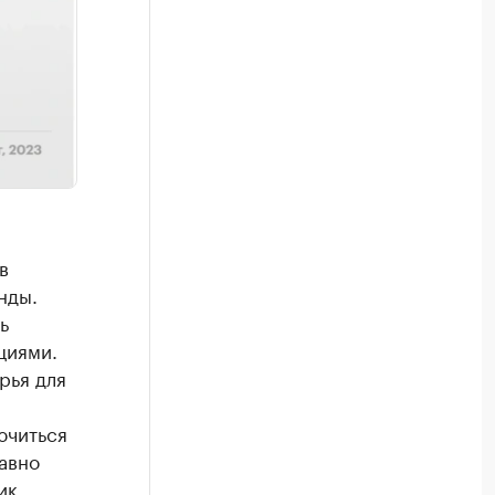
в
нды.
ь
циями.
рья для
ючиться
авно
ик