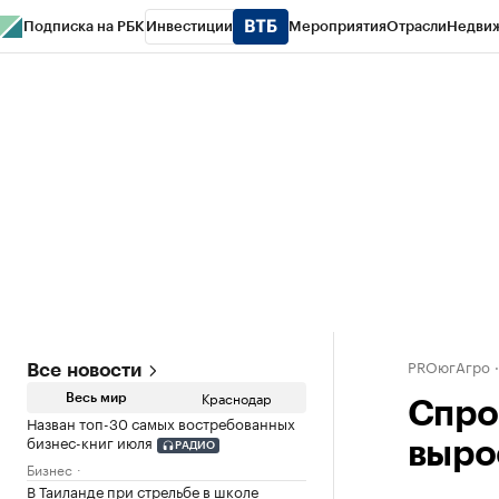
Подписка на РБК
Инвестиции
Мероприятия
Отрасли
Недви
РБК Курсы
РБК Life
Тренды
Визионеры
Национальные проекты
Горо
Газета
Спецпроекты СПб
Конференции СПб
Спецпроекты
Проверк
PROюгАгро
Все новости
Краснодар
Весь мир
Спро
Назван топ-30 самых востребованных
бизнес-книг июля
выро
РАДИО
Бизнес
В Таиланде при стрельбе в школе