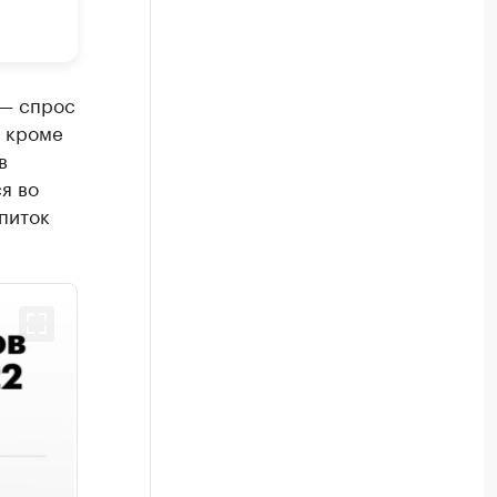
 — спрос
, кроме
в
я во
питок