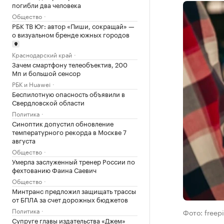
погибли два человека
Общество
РБК ТВ Юг: автор «Пиши, сокращай» —
о визуальном бренде южных городов
Краснодарский край
Зачем смартфону телеобъектив, 200
Мп и большой сенсор
РБК и Huawei
Беспилотную опасность объявили в
Свердловской области
Политика
Синоптик допустил обновление
температурного рекорда в Москве 7
августа
Общество
Умерла заслуженный тренер России по
фехтованию Фаина Саевич
Общество
Минтранс предложил защищать трассы
от БПЛА за счет дорожных бюджетов
Политика
Фото: freep
Супруге главы издательства «Джем»