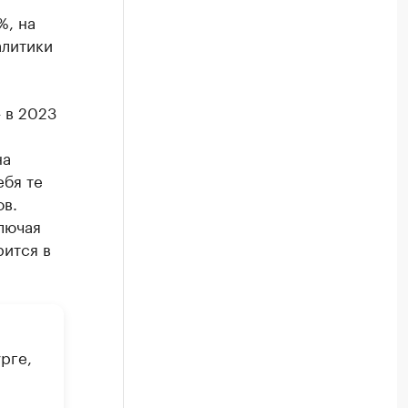
%, на
алитики
 в 2023
на
ебя те
ов.
ключая
рится в
рге,