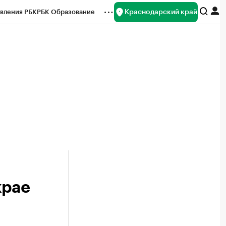
Краснодарский край
вления РБК
РБК Образование
редитные рейтинги
Франшизы
нсы
Рынок наличной валюты
крае