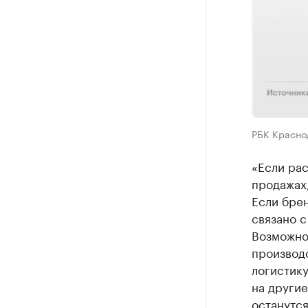
РБК Красно
«Если рас
продажах
Если брен
связано с
Возможно,
производс
логистику
на другие
останутс