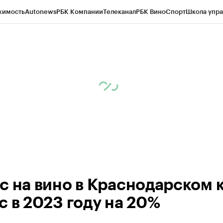
жимость
Autonews
РБК Компании
Телеканал
РБК Вино
Спорт
Школа упра
д
Стиль
Крипто
РБК Бизнес-среда
Дискуссионный клуб
Исследования
К
а контрагентов
Политика
Экономика
Бизнес
Технологии и медиа
Фина
с на вино в Краснодарском 
с в 2023 году на 20%