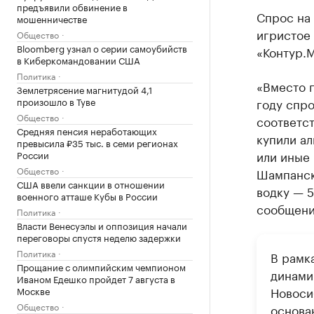
предъявили обвинение в
Спрос на 
мошенничестве
игристое
Общество
Bloomberg узнал о серии самоубийств
«Контур.
в Киберкомандовании США
Политика
«Вместо 
Землетрясение магнитудой 4,1
году спро
произошло в Туве
Общество
соответст
Средняя пенсия неработающих
купили ал
превысила ₽35 тыс. в семи регионах
или иные 
России
Общество
Шампанско
США ввели санкции в отношении
водку — 5
военного атташе Кубы в России
сообщени
Политика
Власти Венесуэлы и оппозиция начали
переговоры спустя неделю задержки
Политика
В рамк
Прощание с олимпийским чемпионом
динами
Иваном Едешко пройдет 7 августа в
Новоси
Москве
Общество
основан