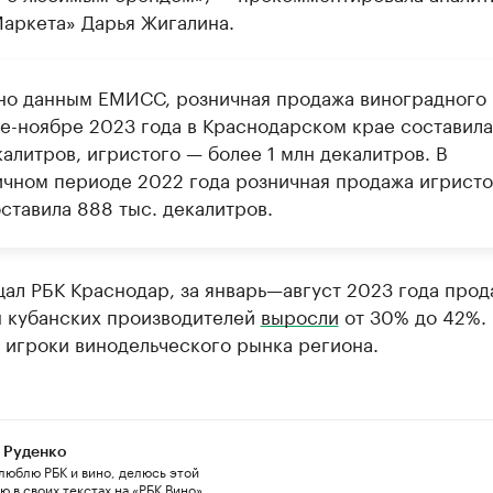
Маркета» Дарья Жигалина.
но данным ЕМИСС, розничная продажа виноградного 
ре-ноябре 2023 года в Краснодарском крае составила
алитров, игристого — более 1 млн декалитров. В
ичном периоде 2022 года розничная продажа игристо
ставила 888 тыс. декалитров.
ал РБК Краснодар, за январь—август 2023 года про
н кубанских производителей
выросли
от 30% до 42%.
 игроки винодельческого рынка региона.
 Руденко
люблю РБК и вино, делюсь этой
 в своих текстах на «РБК Вино».