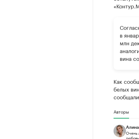
«Контур.
Соглас
в янва
млн дек
аналог
вина со
Как сообщ
белых ви
сообщали
Авторы
Алина
Очень 
любовью