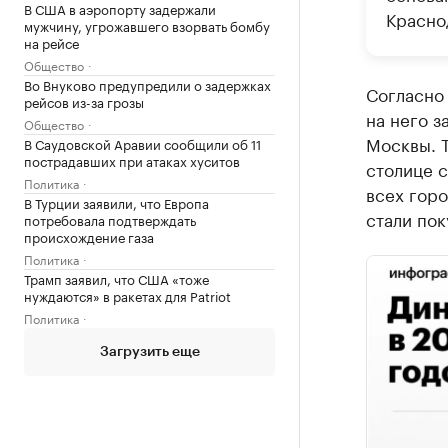
В США в аэропорту задержали
Красно
мужчину, угрожавшего взорвать бомбу
на рейсе
Общество
Во Внуково предупредили о задержках
Согласно
рейсов из-за грозы
на него з
Общество
Москвы. Т
В Саудовской Аравии сообщили об 11
пострадавших при атаках хуситов
столице с
Политика
всех горо
В Турции заявили, что Европа
стали пок
потребовала подтверждать
происхождение газа
Политика
Трамп заявил, что США «тоже
нуждаются» в ракетах для Patriot
Политика
Загрузить еще