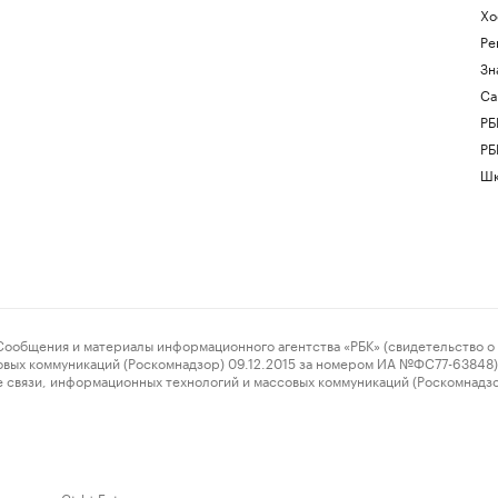
Хо
Ре
Зн
Са
РБ
РБ
Шк
ения и материалы информационного агентства «РБК» (свидетельство о 
овых коммуникаций (Роскомнадзор) 09.12.2015 за номером ИА №ФС77-63848) 
 связи, информационных технологий и массовых коммуникаций (Роскомнадз
нажмите Ctrl + Enter