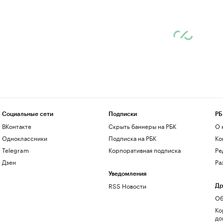
Социальные сети
Подписки
РБ
ВКонтакте
Скрыть баннеры на РБК
О 
Одноклассники
Подписка на РБК
Ко
Telegram
Корпоративная подписка
Ре
Дзен
Ра
Уведомления
RSS Новости
Др
Об
Ко
до