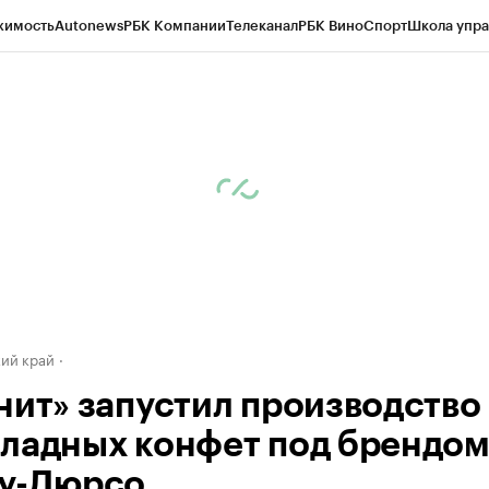
жимость
Autonews
РБК Компании
Телеканал
РБК Вино
Спорт
Школа упра
д
Стиль
Крипто
РБК Бизнес-среда
Дискуссионный клуб
Исследования
К
а контрагентов
Политика
Экономика
Бизнес
Технологии и медиа
Фина
ий край
нит» запустил производство
ладных конфет под брендо
у-Дюрсо