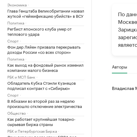
Экономика
Глава Генштаба Великобритании назвал
По дан
жуткой «геймификацию убийств» в ВСУ
Москве
Политика
Зарицк
Регбист японского клуба умер от
теплового удара
зареги
Спорт
являетс
Фон дер Ляйен призвала перекрывать
доходы России «со всех сторон»
Политика
Как выход на фондовый рынок изменил
Авторы
компании малого бизнеса
РБК и МСП Банк
Обладатель Кубка Стэнли Кузнецов
Владислав 
подписал контракт с «Сибирью»
Спорт
В Абхазии во второй раз за неделю
произошло отключение электричества
Общество
Как работает крупнейшая товарно-
сырьевая биржа страны
РБК и Петербургская Биржа
Двух девочек после атаки БПЛА под