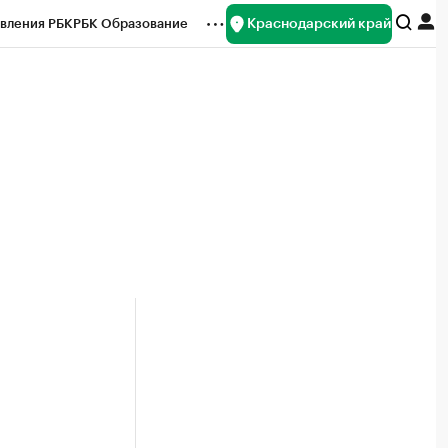
Краснодарский край
вления РБК
РБК Образование
редитные рейтинги
Франшизы
нсы
Рынок наличной валюты
м