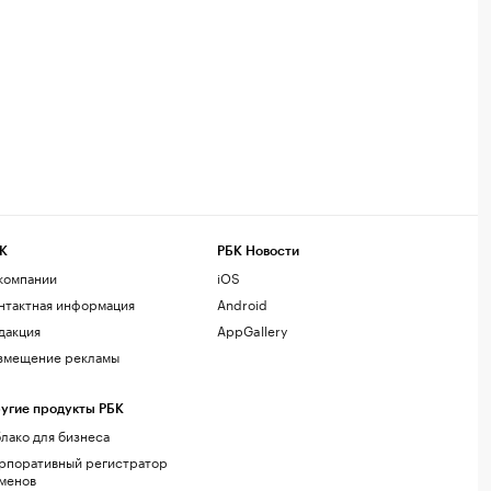
К
РБК Новости
компании
iOS
нтактная информация
Android
дакция
AppGallery
змещение рекламы
угие продукты РБК
лако для бизнеса
рпоративный регистратор
менов