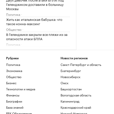
Геленджиком доставили в больницу
Москвы
Политика
Жить как итальянская бабушка: что
такое нонна-максинг
Общество
В Геленджике закрыли все пляжи из-за
опасности атаки БПЛА
Политика
Против Сийярто возбудили уголовное
дело о взятках
Политика
Рубрики
Новости регионов
Политика
Санкт-Петербург и область
Загрузить еще
Экономика
Екатеринбург
Общество
Новосибирск
Бизнес
Омск
Технологии и медиа
Башкортостан
Финансы
Вологодская область
Биографии
Калининград
База знаний
Краснодарский край
РБК Образование
Нижний Новгород