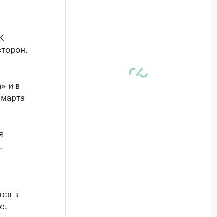
К
сторон.
» и в
 марта
я
.
тся в
е.