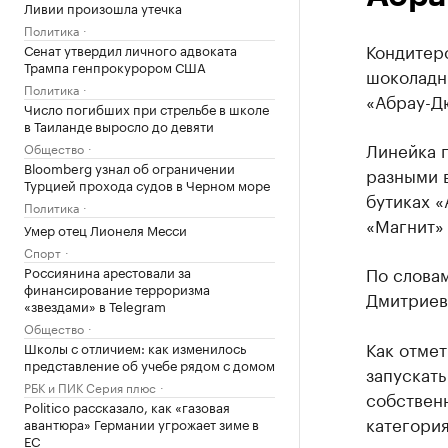
Ливии произошла утечка
Политика
Кондитер
Сенат утвердил личного адвоката
Трампа генпрокурором США
шоколадн
Политика
«Абрау-Д
Число погибших при стрельбе в школе
в Таиланде выросло до девяти
Линейка п
Общество
Bloomberg узнал об ограничении
разными в
Турцией прохода судов в Черном море
бутиках «
Политика
«Магнит» 
Умер отец Лионеля Месси
Спорт
По слова
Россиянина арестовали за
финансирование терроризма
Дмитриева
«звездами» в Telegram
Общество
Как отмет
Школы с отличием: как изменилось
представление об учебе рядом с домом
запускат
РБК и ПИК Серия плюс
собственн
Politico рассказало, как «газовая
категория
авантюра» Германии угрожает зиме в
ЕС