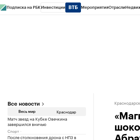
Подписка на РБК
Инвестиции
Мероприятия
Отрасли
Недви
РБК Курсы
РБК Life
Тренды
Визионеры
Национальные проекты
Горо
Газета
Спецпроекты СПб
Конференции СПб
Спецпроекты
Проверк
Краснодарск
Все новости
Краснодар
Весь мир
«Маг
Матч звезд на Кубке Овечкина
завершился вничью
шоко
Спорт
После столкновения дрона с НПЗ в
Абра