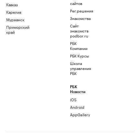
сайтов
Кавказ
Рег.решения
Карелия
Знакомства
Мурманск
Сайт
Приморский
знакомств
край
podbor.ru
РБК
Компании
РБК Курсы
Школа
управления
РБК
РБК
Новости
iOS
Android
AppGallery