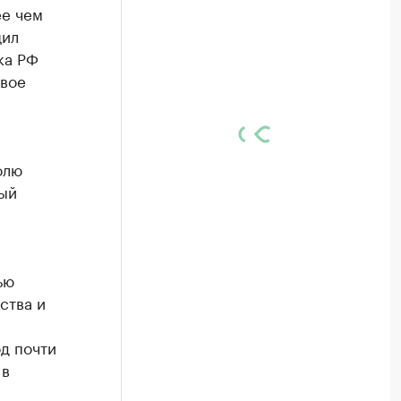
ее чем
щил
ка РФ
овое
олю
ый
ью
ства и
д почти
 в