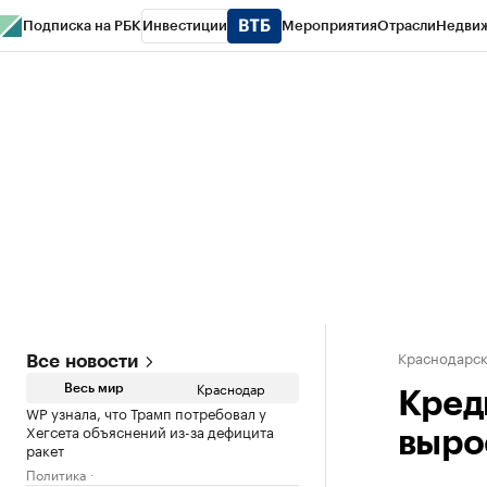
Подписка на РБК
Инвестиции
Мероприятия
Отрасли
Недви
РБК Курсы
РБК Life
Тренды
Визионеры
Национальные проекты
Горо
Газета
Спецпроекты СПб
Конференции СПб
Спецпроекты
Проверк
Краснодарск
Все новости
Краснодар
Весь мир
Кред
WP узнала, что Трамп потребовал у
Хегсета объяснений из-за дефицита
вырос
ракет
Политика