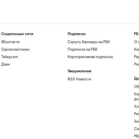
Социальные сети
Подписки
РБ
ВКонтакте
Скрыть баннеры на РБК
О 
Одноклассники
Подписка на РБК
Ко
Telegram
Корпоративная подписка
Ре
Дзен
Ра
Уведомления
RSS Новости
Др
Об
Ко
до
Хо
Ре
Зн
Са
РБ