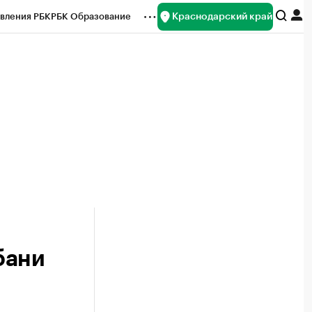
Краснодарский край
вления РБК
РБК Образование
редитные рейтинги
Франшизы
нсы
Рынок наличной валюты
бани