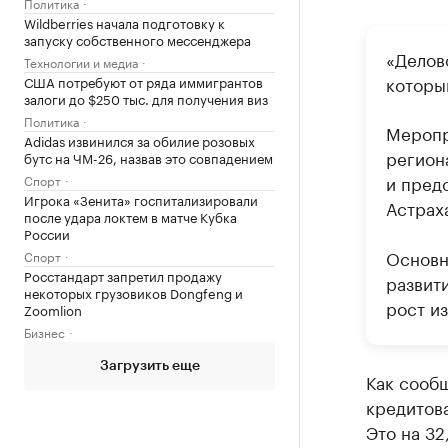
Политика
Wildberries начала подготовку к
запуску собственного мессенджера
«Делов
Технологии и медиа
которы
США потребуют от ряда иммигрантов
залоги до $250 тыс. для получения виз
Политика
Меропр
Adidas извинился за обилие розовых
регион
бутс на ЧМ-26, назвав это совпадением
и пред
Спорт
Игрока «Зенита» госпитализировали
Астрах
после удара локтем в матче Кубка
России
Основн
Спорт
Росстандарт запретил продажу
развит
некоторых грузовиков Dongfeng и
рост и
Zoomlion
Бизнес
Загрузить еще
Как сообщ
кредитов
Это на 32