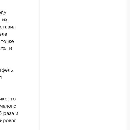
оду
 их
оставил
еле
 то же
2%. В
тфель
л
ке, то
 малого
5 раза и
тировал