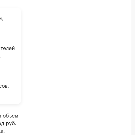
м,
ателей
,
сов,
а объем
д руб.
а.