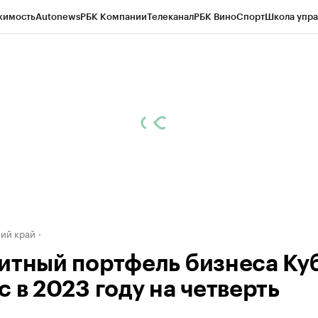
жимость
Autonews
РБК Компании
Телеканал
РБК Вино
Спорт
Школа упра
д
Стиль
Крипто
РБК Бизнес-среда
Дискуссионный клуб
Исследования
К
а контрагентов
Политика
Экономика
Бизнес
Технологии и медиа
Фина
ий край
итный портфель бизнеса Ку
 в 2023 году на четверть