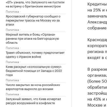
«ЕП» узнала, что Залужного не пустили
Кредитны
на встречу с британским министром
на 25% и 
Политика
замначал
Ярославский губернатор сообщил о
перекрытии трассы на Москву из-за
Александ
атаки
собрание
Политика
Мирный житель и боец «Орлана»
ранены при атаке на Белгородскую
Краснодар
область
корпорат
Политика
региона 
Трамп объяснил, почему предпочитает
сделку с Ираном войне
входят в
Политика
Киев раскрыл «колоссальную сумму»
В разрезе
бюджетной помощи от Запада с 2022
организа
года
Политика
(более 50
Число закрытых за ночь российских
обрабаты
аэропортов выросло до восьми
застройщи
Политика
на 45% и 
Залужный заявил, что Киев исчерпал
ресурс вооружений в конфликте
Москве и