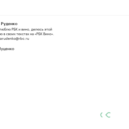
 Руденко
люблю РБК и вино, делюсь этой
 в своих текстах на «РБК Вино».
 arudenko@rbc.ru
Луценко