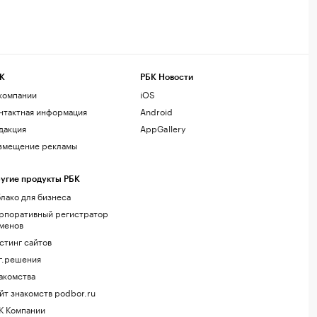
К
РБК Новости
компании
iOS
нтактная информация
Android
дакция
AppGallery
змещение рекламы
угие продукты РБК
лако для бизнеса
рпоративный регистратор
менов
стинг сайтов
г.решения
акомства
йт знакомств podbor.ru
К Компании