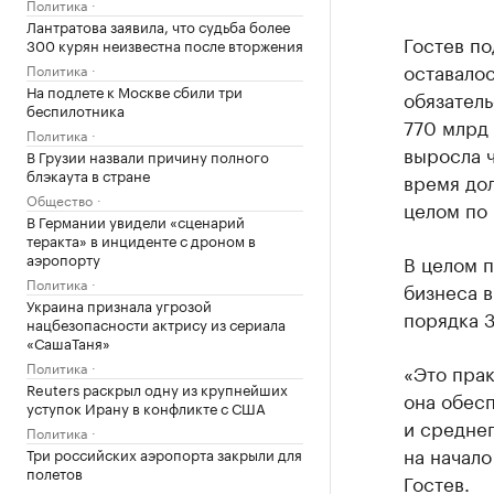
Политика
Лантратова заявила, что судьба более
Гостев по
300 курян неизвестна после вторжения
оставало
Политика
На подлете к Москве сбили три
обязатель
беспилотника
770 млрд
Политика
выросла ч
В Грузии назвали причину полного
блэкаута в стране
время до
Общество
целом по 
В Германии увидели «сценарий
теракта» в инциденте с дроном в
аэропорту
В целом 
Политика
бизнеса в
Украина признала угрозой
порядка 3
нацбезопасности актрису из сериала
«СашаТаня»
Политика
«Это прак
Reuters раскрыл одну из крупнейших
она обесп
уступок Ирану в конфликте с США
и среднег
Политика
на начало
Три российских аэропорта закрыли для
полетов
Гостев.