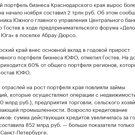
й портфель бизнеса Краснодарского края вырос бол
на начало ноября составил 2 трлн руб. Об этом сооб
ьника Южного главного управления Центрального бан
р Гостев в ходе предпринимательского форума «Дел
 Юга» в поселке Абрау-Дюрсо.
ский край внес основной вклад в годовой прирост
ивного портфеля бизнеса ЮФО, отметил Гостев. На д
приходится 60% от общего портфеля регионов, котор
 состав ЮФО.
 отраслей на рост портфеля края повлияли займы
ций, которые осуществляют операции с недвижимост
0 млрд руб.), предприятия торговли, сельского хозяй
вающей промышленности. Возросло кредитование
ков: сумма действующих кредитов увеличилась за го
составила 852 млрд руб. — больше показатели только
 Санкт-Петербурге.