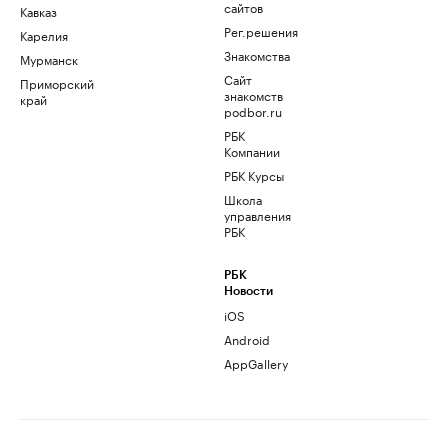
сайтов
Кавказ
Рег.решения
Карелия
Знакомства
Мурманск
Сайт
Приморский
знакомств
край
podbor.ru
РБК
Компании
РБК Курсы
Школа
управления
РБК
РБК
Новости
iOS
Android
AppGallery