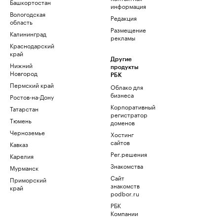
Башкортостан
информация
Вологодская
Редакция
область
Размещение
Калининград
рекламы
Краснодарский
край
Другие
Нижний
продукты
Новгород
РБК
Пермский край
Облако для
бизнеса
Ростов-на-Дону
Корпоративный
Татарстан
регистратор
Тюмень
доменов
Черноземье
Хостинг
сайтов
Кавказ
Рег.решения
Карелия
Знакомства
Мурманск
Сайт
Приморский
знакомств
край
podbor.ru
РБК
Компании