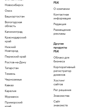
РБК
Новосибирск
О компании
Омск
Контактная
Башкортостан
информация
Вологодская
Редакция
область
Размещение
Калининград
рекламы
Краснодарский
край
Другие
Нижний
продукты
Новгород
РБК
Пермский край
Облако для
бизнеса
Ростов-на-Дону
Корпоративный
Татарстан
регистратор
Тюмень
доменов
Черноземье
Хостинг
сайтов
Кавказ
Рег.решения
Карелия
Знакомства
Мурманск
Сайт
Приморский
знакомств
край