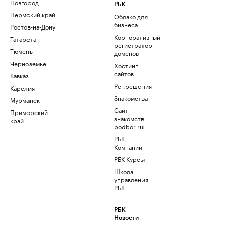
Новгород
РБК
Пермский край
Облако для
бизнеса
Ростов-на-Дону
Корпоративный
Татарстан
регистратор
Тюмень
доменов
Черноземье
Хостинг
сайтов
Кавказ
Рег.решения
Карелия
Знакомства
Мурманск
Сайт
Приморский
знакомств
край
podbor.ru
РБК
Компании
РБК Курсы
Школа
управления
РБК
РБК
Новости