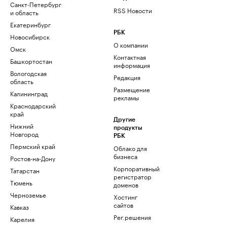
Санкт-Петербург
RSS Новости
и область
Екатеринбург
РБК
Новосибирск
О компании
Омск
Контактная
Башкортостан
информация
Вологодская
Редакция
область
Размещение
Калининград
рекламы
Краснодарский
край
Другие
Нижний
продукты
Новгород
РБК
Пермский край
Облако для
бизнеса
Ростов-на-Дону
Корпоративный
Татарстан
регистратор
Тюмень
доменов
Черноземье
Хостинг
сайтов
Кавказ
Рег.решения
Карелия