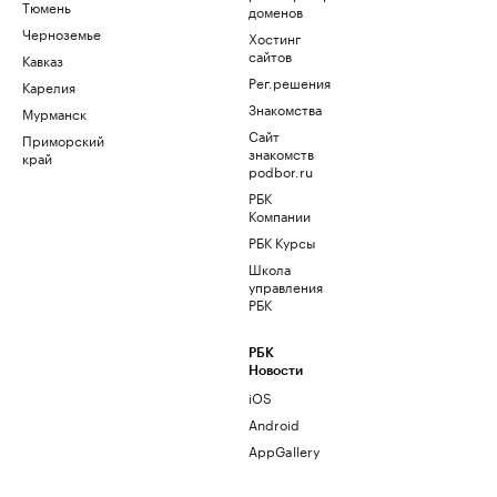
Тюмень
доменов
Черноземье
Хостинг
сайтов
Кавказ
Рег.решения
Карелия
Знакомства
Мурманск
Сайт
Приморский
знакомств
край
podbor.ru
РБК
Компании
РБК Курсы
Школа
управления
РБК
РБК
Новости
iOS
Android
AppGallery