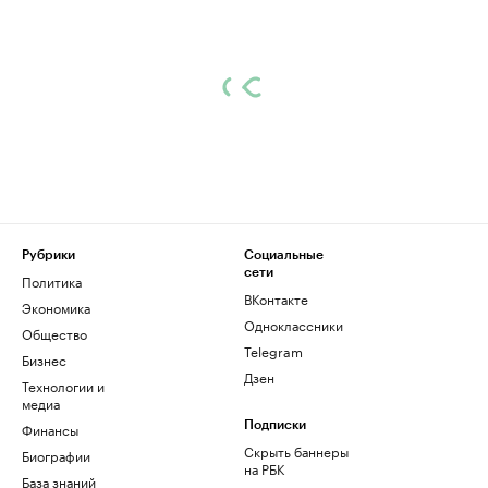
Рубрики
Социальные
сети
Политика
ВКонтакте
Экономика
Одноклассники
Общество
Telegram
Бизнес
Дзен
Технологии и
медиа
Финансы
Подписки
Скрыть баннеры
Биографии
на РБК
База знаний