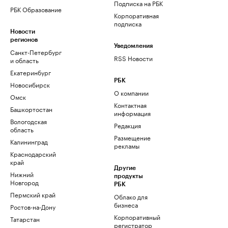
Подписка на РБК
РБК Образование
Корпоративная
подписка
Новости
регионов
Уведомления
Санкт-Петербург
RSS Новости
и область
Екатеринбург
РБК
Новосибирск
О компании
Омск
Контактная
Башкортостан
информация
Вологодская
Редакция
область
Размещение
Калининград
рекламы
Краснодарский
край
Другие
Нижний
продукты
Новгород
РБК
Пермский край
Облако для
бизнеса
Ростов-на-Дону
Корпоративный
Татарстан
регистратор