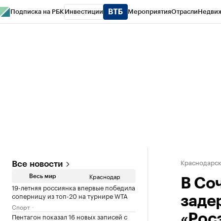
Подписка на РБК
Инвестиции
Мероприятия
Отрасли
Недви
РБК Курсы
РБК Life
Тренды
Визионеры
Национальные проекты
Горо
Газета
Спецпроекты СПб
Конференции СПб
Спецпроекты
Проверк
Краснодарск
Все новости
Краснодар
Весь мир
В Со
19-летняя россиянка впервые победила
соперницу из топ-20 на турнире WTA
заде
Спорт
Пентагон показал 16 новых записей с
«Рос