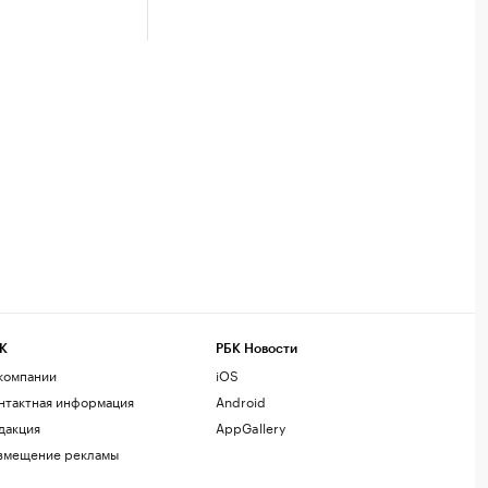
К
РБК Новости
компании
iOS
нтактная информация
Android
дакция
AppGallery
змещение рекламы