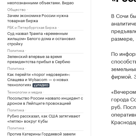
неопознанными объектами. Видео
Общество
В Сочи б
Зачем экономике России нужна
товарная биржа
аналитиче
РБК и Петербургская Биржа
предъявле
Суд назвал Трампа «временным
размере,
жильцом» Белого дома и остановил
стройку
Политика
По инфор
Зеленский впервые за время
способст
президентства прибыл в Сербию
земельны
Политика
Как перейти «порог недоверия»:
фирмой. З
Слащева и Wylsacom — о новых
технологиях
РАДИО
«Вечером 
Технологии и медиа
Посольство России назвало инцидент с
города Со
дроном в Лейпциге провокацией
руб. Посл
Политика
оператив
Рубио рассказал, как США затягивают
«петлю» вокруг Кубы
Краснода
Политика
Против Катерины Гордеевой завели