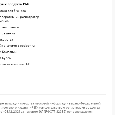
угие продукты РБК
лако для бизнеса
рпоративный регистратор
менов
стинг сайтов
г.решения
акомства
йт знакомств podbor.ru
К Компании
К Курсы
ола управления РБК
регистрации средства массовой информации выдано Федеральной
и сетевого издания «РБК» (свидетельство о регистрации средства
ор) 03.12.2021 за номером ЭЛ №ФС77-82385) сопровождаются