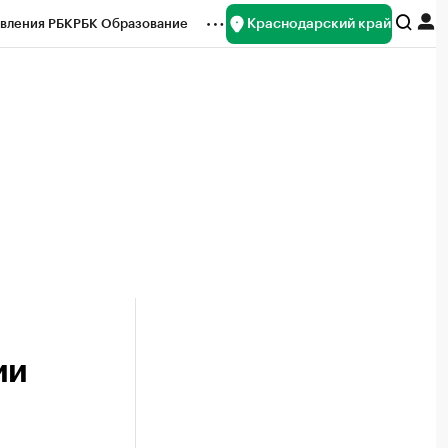
Краснодарский край
вления РБК
РБК Образование
редитные рейтинги
Франшизы
нсы
Рынок наличной валюты
ии