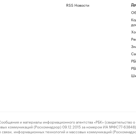
RSS Новости
Др
Об
Ко
до
Хо
Ре
Зн
Са
РБ
РБ
Шк
ения и материалы информационного агентства «РБК» (свидетельство о 
овых коммуникаций (Роскомнадзор) 09.12.2015 за номером ИА №ФС77-63848) 
 связи, информационных технологий и массовых коммуникаций (Роскомнадз