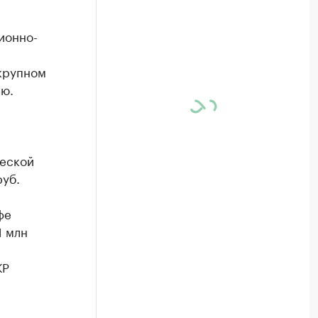
ионно-
 крупном
ю.
ческой
руб.
фе
1 млн
КР