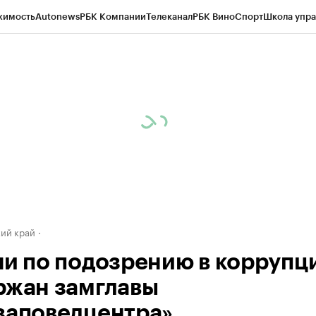
жимость
Autonews
РБК Компании
Телеканал
РБК Вино
Спорт
Школа упра
д
Стиль
Крипто
РБК Бизнес-среда
Дискуссионный клуб
Исследования
К
а контрагентов
Политика
Экономика
Бизнес
Технологии и медиа
Фина
ий край
чи по подозрению в коррупц
ржан замглавы
заповедцентра»