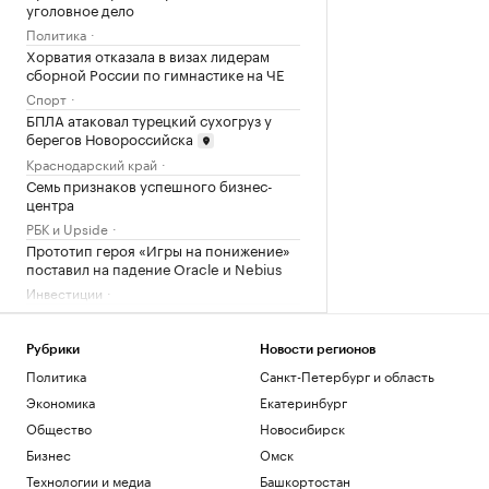
уголовное дело
Политика
Хорватия отказала в визах лидерам
сборной России по гимнастике на ЧЕ
Спорт
БПЛА атаковал турецкий сухогруз у
берегов Новороссийска
Краснодарский край
Семь признаков успешного бизнес-
центра
РБК и Upside
Прототип героя «Игры на понижение»
поставил на падение Oracle и Nebius
Инвестиции
ГКЧП: расшифровка, состав и события
августа 1991 года
Рубрики
Новости регионов
База знаний
Политика
Санкт-Петербург и область
Минобороны сообщило об ударе по
двум сухогрузам в Черном море
Экономика
Екатеринбург
Политика
Общество
Новосибирск
На Украине сообщили о транспортном
Бизнес
Омск
коллапсе на границе с ЕС
Технологии и медиа
Башкортостан
Политика