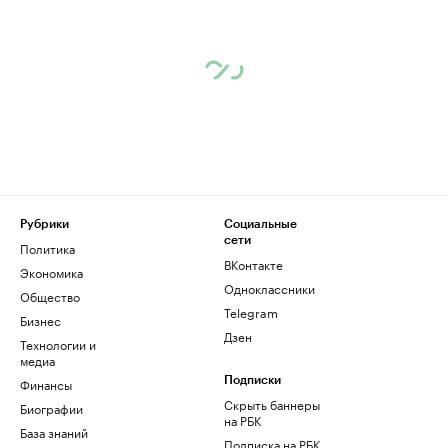
Рубрики
Социальные
сети
Политика
ВКонтакте
Экономика
Одноклассники
Общество
Telegram
Бизнес
Дзен
Технологии и
медиа
Финансы
Подписки
Скрыть баннеры
Биографии
на РБК
База знаний
Подписка на РБК