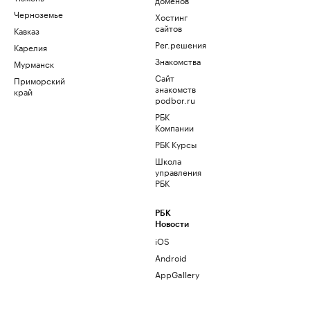
Черноземье
Хостинг
сайтов
Кавказ
Рег.решения
Карелия
Знакомства
Мурманск
Сайт
Приморский
знакомств
край
podbor.ru
РБК
Компании
РБК Курсы
Школа
управления
РБК
РБК
Новости
iOS
Android
AppGallery