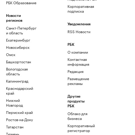
РБК Образование
Корпоративная
подписка
Новости
регионов
Уведомления
Санкт-Петербург
RSS Новости
и область
Екатеринбург
РБК
Новосибирск
О компании
Омск
Контактная
Башкортостан
информация
Вологодская
Редакция
область
Размещение
Калининград
рекламы
Краснодарский
край
Другие
Нижний
продукты
Новгород
РБК
Пермский край
Облако для
бизнеса
Ростов-на-Дону
Корпоративный
Татарстан
регистратор
Тюмень
доменов