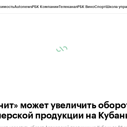
жимость
Autonews
РБК Компании
Телеканал
РБК Вино
Спорт
Школа упра
д
Стиль
Крипто
РБК Бизнес-среда
Дискуссионный клуб
Исследования
К
а контрагентов
Политика
Экономика
Бизнес
Технологии и медиа
Фина
нит» может увеличить оборо
ерской продукции на Кубан
жет нарастить оборот фермерской продукции на Кубани до ₽4 м