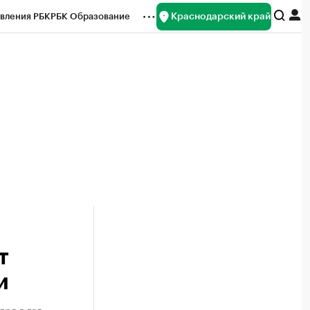
Краснодарский край
вления РБК
РБК Образование
редитные рейтинги
Франшизы
нсы
Рынок наличной валюты
т
и
лрд в год