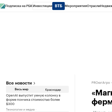
Подписка на РБК
Инвестиции
Мероприятия
Отрасли
Недви
РБК Курсы
РБК Life
Тренды
Визионеры
Национальные проекты
Горо
Газета
Спецпроекты СПб
Конференции СПб
Спецпроекты
Проверк
PROюгАгро
Все новости
Краснодар
Весь мир
«Маг
OpenAI выпустит умную колонку в
форме пончика стоимостью более
ферм
$300
Технологии и медиа
«Магнит» мо