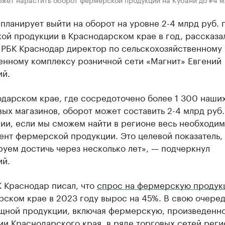
планирует выйти на оборот на уровне 2-4 млрд руб. 
й продукции в Краснодарском крае в год, рассказа
 РБК Краснодар директор по сельскохозяйственному 
нному комплексу розничной сети «Магнит» Евгений
ий.
одарском крае, где сосредоточено более 1 300 наши
ых магазинов, оборот может составить 2-4 млрд руб.
вии, если мы сможем найти в регионе весь необходи
ент фермерской продукции. Это целевой показатель,
уем достичь через несколько лет», — подчеркнул
ий.
 Краснодар писал, что
спрос на фермерскую продук
ском крае в 2023 году вырос на 45%. В свою очеред
щной продукции, включая фермерскую, произведенно
и Краснодарского края, в ряде торговых сетей реги