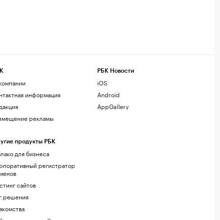
К
РБК Новости
компании
iOS
нтактная информация
Android
дакция
AppGallery
змещение рекламы
угие продукты РБК
лако для бизнеса
рпоративный регистратор
менов
стинг сайтов
г.решения
акомства
йт знакомств podbor.ru