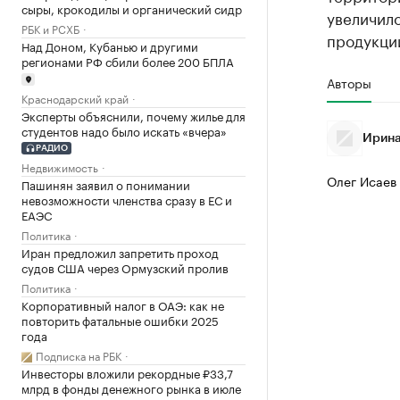
сыры, крокодилы и органический сидр
увеличил
РБК и РСХБ
продукци
Над Доном, Кубанью и другими
регионами РФ сбили более 200 БПЛА
Авторы
Краснодарский край
Эксперты объяснили, почему жилье для
студентов надо было искать «вчера»
Ирина
РАДИО
Недвижимость
Олег Исаев
Пашинян заявил о понимании
невозможности членства сразу в ЕС и
ЕАЭС
Политика
Иран предложил запретить проход
судов США через Ормузский пролив
Политика
Корпоративный налог в ОАЭ: как не
повторить фатальные ошибки 2025
года
Подписка на РБК
Инвесторы вложили рекордные ₽33,7
млрд в фонды денежного рынка в июле