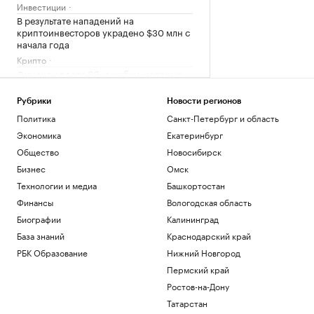
Инвестиции
В результате нападений на
криптоинвесторов украдено $30 млн с
начала года
Крипто
Финансы после 60: ошибки, которые
стоят дорого
РБК Компании
Рубрики
Новости регионов
Туапсинский морской коммерческий
Политика
Санкт-Петербург и область
порт подал иск на бывшего владельца
Экономика
Екатеринбург
Общество
Новосибирск
Краснодарский край
Бизнес
Омск
Чему и как сегодня учат топ-
менеджеров: тренды EdTech для
Технологии и медиа
Башкортостан
управленцев
Финансы
Вологодская область
Образование
Биографии
Калининград
Россияне борются с тревожностью в
конных клубах. Как устроен их бизнес
База знаний
Краснодарский край
Подписка на РБК
РБК Образование
Нижний Новгород
Пермский край
Загрузить еще
Ростов-на-Дону
Татарстан