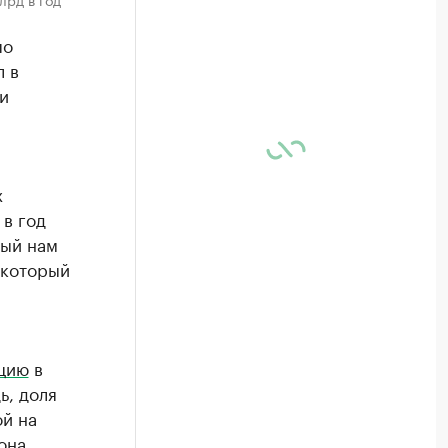
по
л в
и
х
 в год
мый нам
 который
цию
в
ь, доля
й на
она