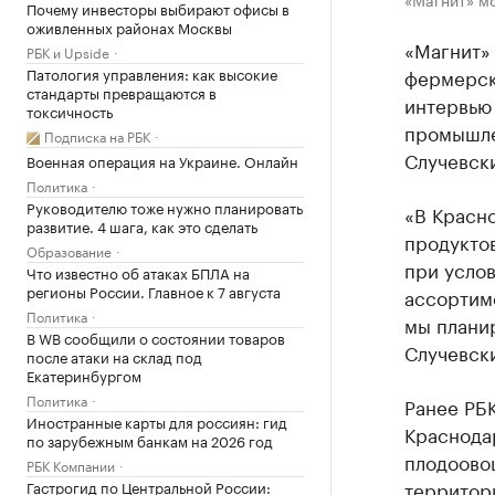
Почему инвесторы выбирают офисы в
оживленных районах Москвы
«Магнит» 
РБК и Upside
Патология управления: как высокие
фермерско
стандарты превращаются в
интервью
токсичность
промышле
Подписка на РБК
Случевск
Военная операция на Украине. Онлайн
Политика
Руководителю тоже нужно планировать
«В Красн
развитие. 4 шага, как это сделать
продуктов
Образование
при усло
Что известно об атаках БПЛА на
регионы России. Главное к 7 августа
ассортим
Политика
мы планир
В WB сообщили о состоянии товаров
Случевск
после атаки на склад под
Екатеринбургом
Политика
Ранее РБК
Иностранные карты для россиян: гид
Краснодар
по зарубежным банкам на 2026 год
плодоово
РБК Компании
территори
Гастрогид по Центральной России: