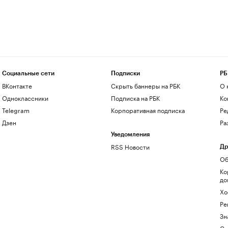
Социальные сети
Подписки
РБ
ВКонтакте
Скрыть баннеры на РБК
О 
Одноклассники
Подписка на РБК
Ко
Telegram
Корпоративная подписка
Ре
Дзен
Ра
Уведомления
RSS Новости
Др
Об
Ко
до
Хо
Ре
Зн
Са