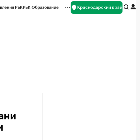
Краснодарский край
вления РБК
РБК Образование
редитные рейтинги
Франшизы
нсы
Рынок наличной валюты
ани
и