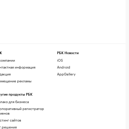
К
РБК Новости
компании
iOS
нтактная информация
Android
дакция
AppGallery
змещение рекламы
угие продукты РБК
лако для бизнеса
рпоративный регистратор
менов
стинг сайтов
г.решения