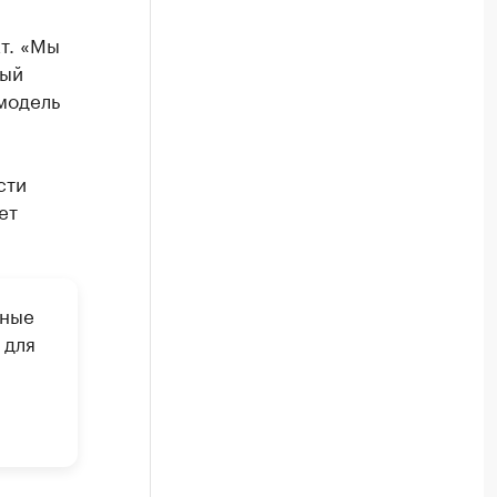
т. «Мы
рый
 модель
сти
ет
нные
 для