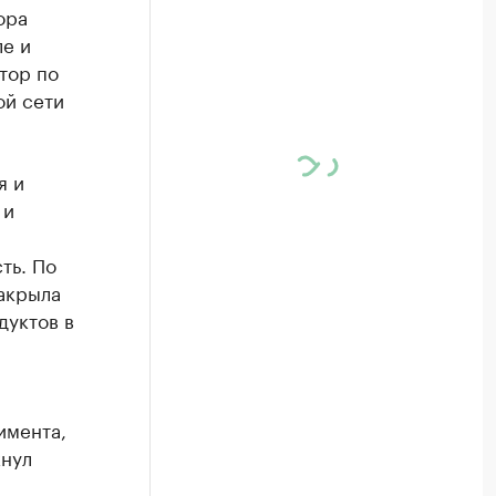
ора
ле и
тор по
ой сети
я и
 и
л
ть. По
акрыла
дуктов в
имента,
кнул