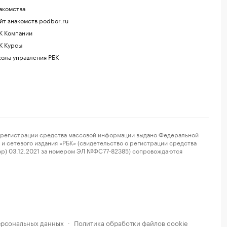
акомства
йт знакомств podbor.ru
К Компании
К Курсы
ола управления РБК
регистрации средства массовой информации выдано Федеральной
и сетевого издания «РБК» (свидетельство о регистрации средства
ор) 03.12.2021 за номером ЭЛ №ФС77-82385) сопровождаются
ерсональных данных
Политика обработки файлов cookie
·