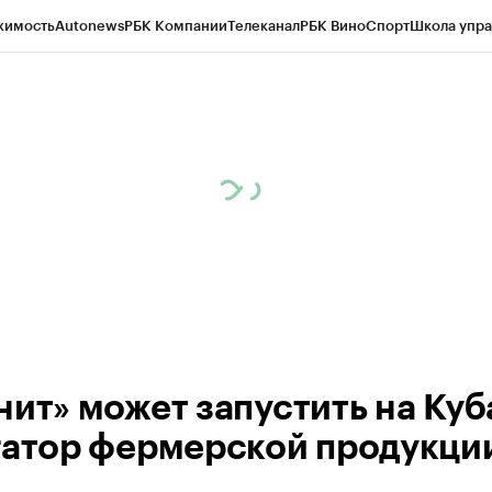
жимость
Autonews
РБК Компании
Телеканал
РБК Вино
Спорт
Школа упра
д
Стиль
Крипто
РБК Бизнес-среда
Дискуссионный клуб
Исследования
К
а контрагентов
Политика
Экономика
Бизнес
Технологии и медиа
Фина
нит» может запустить на Куб
гатор фермерской продукци