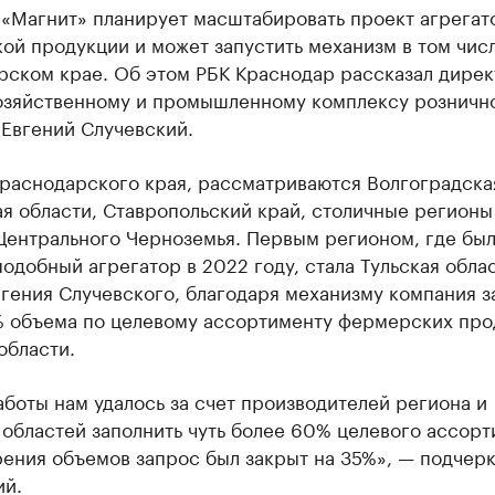
 «Магнит» планирует масштабировать проект агрегат
й продукции и может запустить механизм в том чис
рском крае. Об этом РБК Краснодар рассказал дирек
озяйственному и промышленному комплексу розничн
 Евгений Случевский.
раснодарского края, рассматриваются Волгоградска
я области, Ставропольский край, столичные регионы
Центрального Черноземья. Первым регионом, где бы
одобный агрегатор в 2022 году, стала Тульская облас
гения Случевского, благодаря механизму компания з
% объема по целевому ассортименту фермерских про
области.
аботы нам удалось за счет производителей региона и
областей заполнить чуть более 60% целевого ассорт
рения объемов запрос был закрыт на 35%», — подчер
ий.