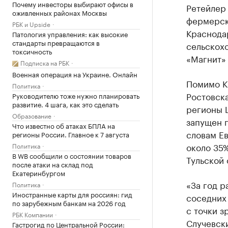
Почему инвесторы выбирают офисы в
Ретейлер
оживленных районах Москвы
фермерско
РБК и Upside
Краснода
Патология управления: как высокие
стандарты превращаются в
сельскох
токсичность
«Магнит»
Подписка на РБК
Военная операция на Украине. Онлайн
Помимо К
Политика
Ростовска
Руководителю тоже нужно планировать
развитие. 4 шага, как это сделать
регионы 
Образование
запущен п
Что известно об атаках БПЛА на
словам Ев
регионы России. Главное к 7 августа
около 35
Политика
В WB сообщили о состоянии товаров
Тульской 
после атаки на склад под
Екатеринбургом
«За год р
Политика
Иностранные карты для россиян: гид
соседних 
по зарубежным банкам на 2026 год
с точки з
РБК Компании
Случевск
Гастрогид по Центральной России: