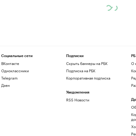
Социальные сети
Подписки
РБ
ВКонтакте
Скрыть баннеры на РБК
О 
Одноклассники
Подписка на РБК
Ко
Telegram
Корпоративная подписка
Ре
Дзен
Ра
Уведомления
RSS Новости
Др
Об
Ко
до
Хо
Ре