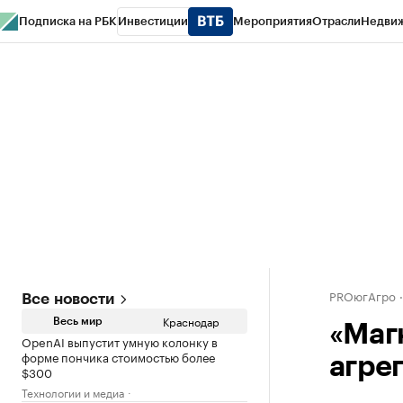
Подписка на РБК
Инвестиции
Мероприятия
Отрасли
Недви
РБК Курсы
РБК Life
Тренды
Визионеры
Национальные проекты
Горо
Газета
Спецпроекты СПб
Конференции СПб
Спецпроекты
Проверк
PROюгАгро
Все новости
Краснодар
Весь мир
«Маг
OpenAI выпустит умную колонку в
форме пончика стоимостью более
агре
$300
Технологии и медиа