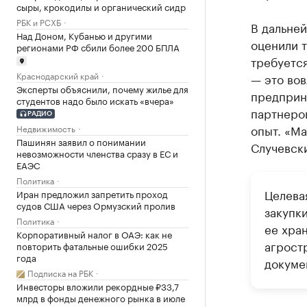
сыры, крокодилы и органический сидр
РБК и РСХБ
В дальне
Над Доном, Кубанью и другими
оценили 
регионами РФ сбили более 200 БПЛА
требуется
Краснодарский край
— это вов
Эксперты объяснили, почему жилье для
предприн
студентов надо было искать «вчера»
партнеро
РАДИО
опыт. «Ма
Недвижимость
Пашинян заявил о понимании
Случевск
невозможности членства сразу в ЕС и
ЕАЭС
Политика
Целева
Иран предложил запретить проход
судов США через Ормузский пролив
закупк
Политика
ее хра
Корпоративный налог в ОАЭ: как не
агрост
повторить фатальные ошибки 2025
года
докуме
Подписка на РБК
Инвесторы вложили рекордные ₽33,7
млрд в фонды денежного рынка в июле