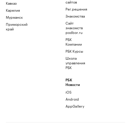
сайтов
Кавказ
Рег.решения
Карелия
Знакомства
Мурманск
Сайт
Приморский
знакомств
край
podbor.ru
РБК
Компании
РБК Курсы
Школа
управления
РБК
РБК
Новости
iOS
Android
AppGallery