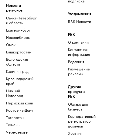
подписка
Новости
регионов
Уведомления
Санкт-Петербург
RSS Новости
и область
Екатеринбург
РБК
Новосибирск
О компании
Омск
Контактная
Башкортостан
информация
Вологодская
Редакция
область
Размещение
Калининград
рекламы
Краснодарский
край
Другие
Нижний
продукты
Новгород
РБК
Пермский край
Облако для
бизнеса
Ростов-на-Дону
Корпоративный
Татарстан
регистратор
Тюмень
доменов
Черноземье
Хостинг