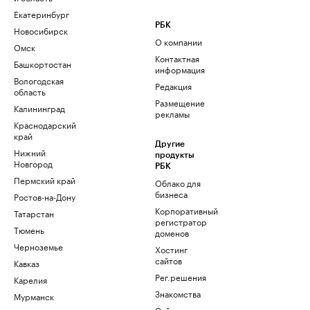
Екатеринбург
РБК
Новосибирск
О компании
Омск
Контактная
Башкортостан
информация
Вологодская
Редакция
область
Размещение
Калининград
рекламы
Краснодарский
край
Другие
Нижний
продукты
Новгород
РБК
Пермский край
Облако для
бизнеса
Ростов-на-Дону
Корпоративный
Татарстан
регистратор
Тюмень
доменов
Черноземье
Хостинг
сайтов
Кавказ
Рег.решения
Карелия
Знакомства
Мурманск
Сайт