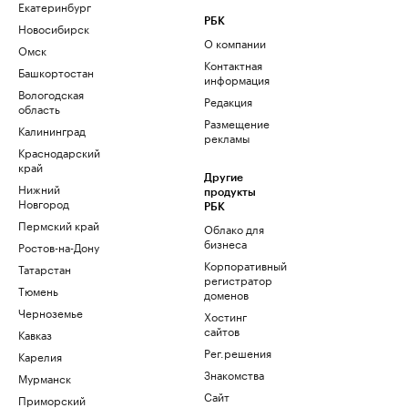
Екатеринбург
РБК
Новосибирск
О компании
Омск
Контактная
Башкортостан
информация
Вологодская
Редакция
область
Размещение
Калининград
рекламы
Краснодарский
край
Другие
Нижний
продукты
Новгород
РБК
Пермский край
Облако для
бизнеса
Ростов-на-Дону
Корпоративный
Татарстан
регистратор
Тюмень
доменов
Черноземье
Хостинг
сайтов
Кавказ
Рег.решения
Карелия
Знакомства
Мурманск
Сайт
Приморский