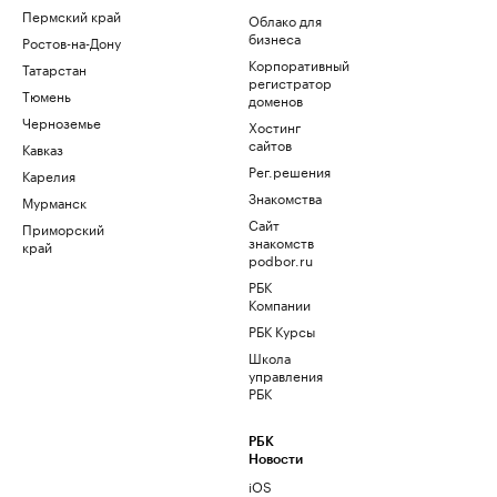
Пермский край
Облако для
бизнеса
Ростов-на-Дону
Корпоративный
Татарстан
регистратор
Тюмень
доменов
Черноземье
Хостинг
сайтов
Кавказ
Рег.решения
Карелия
Знакомства
Мурманск
Сайт
Приморский
знакомств
край
podbor.ru
РБК
Компании
РБК Курсы
Школа
управления
РБК
РБК
Новости
iOS