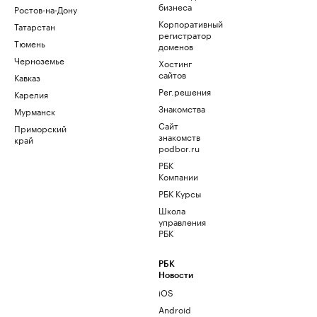
бизнеса
Ростов-на-Дону
Корпоративный
Татарстан
регистратор
Тюмень
доменов
Черноземье
Хостинг
сайтов
Кавказ
Рег.решения
Карелия
Знакомства
Мурманск
Сайт
Приморский
знакомств
край
podbor.ru
РБК
Компании
РБК Курсы
Школа
управления
РБК
РБК
Новости
iOS
Android