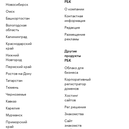
РБК
Новосибирск
О компании
Омск
Контактная
Башкортостан
информация
Вологодская
Редакция
область
Размещение
Калининград
рекламы
Краснодарский
край
Другие
Нижний
продукты
Новгород
РБК
Пермский край
Облако для
бизнеса
Ростов-на-Дону
Корпоративный
Татарстан
регистратор
Тюмень
доменов
Черноземье
Хостинг
сайтов
Кавказ
Рег.решения
Карелия
Знакомства
Мурманск
Сайт
Приморский
знакомств
край