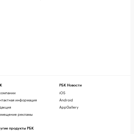
К
РБК Новости
компании
iOS
нтактная информация
Android
дакция
AppGallery
змещение рекламы
угие продукты РБК