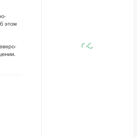
ро-
Об этом
еверо-
щении.