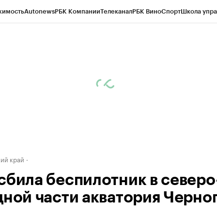
жимость
Autonews
РБК Компании
Телеканал
РБК Вино
Спорт
Школа упра
д
Стиль
Крипто
РБК Бизнес-среда
Дискуссионный клуб
Исследования
К
а контрагентов
Политика
Экономика
Бизнес
Технологии и медиа
Фина
ий край
сбила беспилотник в северо
дной части акватория Черно