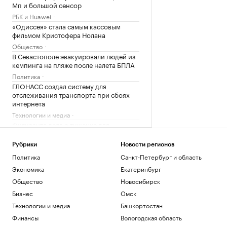
Мп и большой сенсор
РБК и Huawei
«Одиссея» стала самым кассовым
фильмом Кристофера Нолана
Общество
В Севастополе эвакуировали людей из
кемпинга на пляже после налета БПЛА
Политика
ГЛОНАСС создал систему для
отслеживания транспорта при сбоях
интернета
Технологии и медиа
Фигуранта дела о тушенке для
Минобороны задержали в Белоруссии
Общество
Рубрики
Новости регионов
Telegraph узнала, что британские
Политика
Санкт-Петербург и область
дроны тайно передавали сигналы в
Экономика
Екатеринбург
Китай
Общество
Новосибирск
Политика
В МИДе исключили вариант заморозки
Бизнес
Омск
конфликта на Украине
Технологии и медиа
Башкортостан
Политика
Финансы
Вологодская область
Глава Приднестровья назвал число