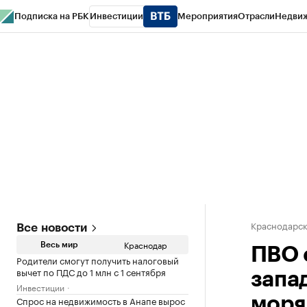
Подписка на РБК
Инвестиции
Мероприятия
Отрасли
Недви
РБК Курсы
РБК Life
Тренды
Визионеры
Национальные проекты
Горо
Газета
Спецпроекты СПб
Конференции СПб
Спецпроекты
Проверк
Краснодарск
Все новости
Краснодар
Весь мир
ПВО 
Родители смогут получить налоговый
вычет по ПДС до 1 млн с 1 сентября
запа
Инвестиции
Спрос на недвижимость в Анапе вырос
моря