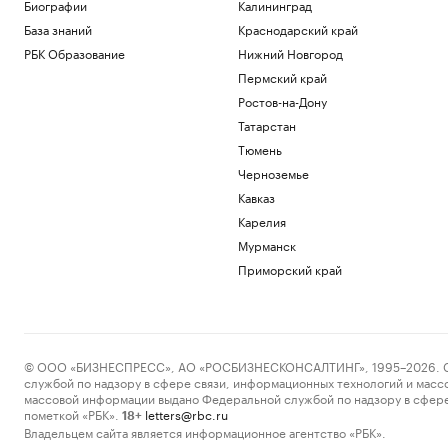
Биографии
Калининград
жителей, подавших на гражданство
России
База знаний
Краснодарский край
Политика
РБК Образование
Нижний Новгород
Над Севастополем сбили семь БПЛА
Пермский край
Политика
Ростов-на-Дону
Как добавить драгоценные металлы в
Татарстан
личную копилку сбережений
Тюмень
РБК и Сбер
На подлете к Москве отразили атаку
Черноземье
дронов
Кавказ
Политика
Карелия
В МИД назвали обвинения России в
Мурманск
пожарах во Франции неуважением к
себе
Приморский край
Общество
Загрузить еще
© ООО «БИЗНЕСПРЕСС», АО «РОСБИЗНЕСКОНСАЛТИНГ», 1995–2026. Сообщ
службой по надзору в сфере связи, информационных технологий и масс
массовой информации выдано Федеральной службой по надзору в сфере
пометкой «РБК».
letters@rbc.ru
18+
Владельцем сайта является информационное агентство «РБК».