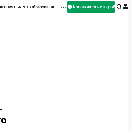
Краснодарский край
вления РБК
РБК Образование
редитные рейтинги
Франшизы
нсы
Рынок наличной валюты
-
го