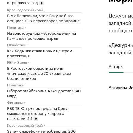
в три раза за год
Краснодарский край
Дежурные
В МИДе заявили, что в Баку не было
официальных переговоров по Украине
западной 
Политика
сообщает
На золоторудном месторождении на
Камчатке произошел взрыв
«Дежурны
Общество
Как Ходынка стала новым центром
западной 
притяжения
РБК и Stone
Авторы
В Ростовской области за ночь
уничтожили свыше 70 украинских
беспилотников
Политика
Ангелина Зи
Оборот стейблкоина А7А5 достиг $140
млрд
Финансы
РБК ТВ Юг: рынок труда на Дону
смещается в сторону кадров с
навыками ИИ
Краснодарский край
Зачем смартфону телеобъектив, 200