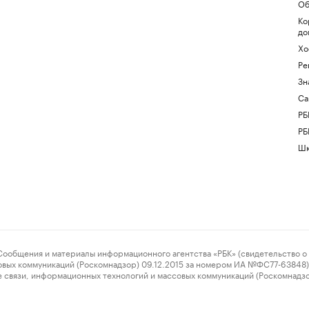
Об
Ко
до
Хо
Ре
Зн
Са
РБ
РБ
Шк
ения и материалы информационного агентства «РБК» (свидетельство о 
овых коммуникаций (Роскомнадзор) 09.12.2015 за номером ИА №ФС77-63848) 
 связи, информационных технологий и массовых коммуникаций (Роскомнадз