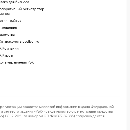
лако для бизнеса
рпоративный регистратор
менов
стинг сайтов
г.решения
акомства
йт знакомств podbor.ru
К Компании
К Курсы
ола управления РБК
регистрации средства массовой информации выдано Федеральной
и сетевого издания «РБК» (свидетельство о регистрации средства
ор) 03.12.2021 за номером ЭЛ №ФС77-82385) сопровождаются