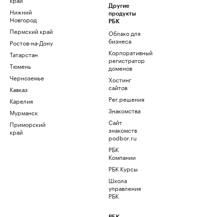
Другие
Нижний
продукты
Новгород
РБК
Пермский край
Облако для
бизнеса
Ростов-на-Дону
Корпоративный
Татарстан
регистратор
Тюмень
доменов
Черноземье
Хостинг
сайтов
Кавказ
Рег.решения
Карелия
Знакомства
Мурманск
Сайт
Приморский
знакомств
край
podbor.ru
РБК
Компании
РБК Курсы
Школа
управления
РБК