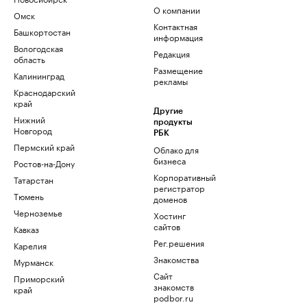
О компании
Омск
Контактная
Башкортостан
информация
Вологодская
Редакция
область
Размещение
Калининград
рекламы
Краснодарский
край
Другие
Нижний
продукты
Новгород
РБК
Пермский край
Облако для
бизнеса
Ростов-на-Дону
Корпоративный
Татарстан
регистратор
Тюмень
доменов
Черноземье
Хостинг
сайтов
Кавказ
Рег.решения
Карелия
Знакомства
Мурманск
Сайт
Приморский
знакомств
край
podbor.ru