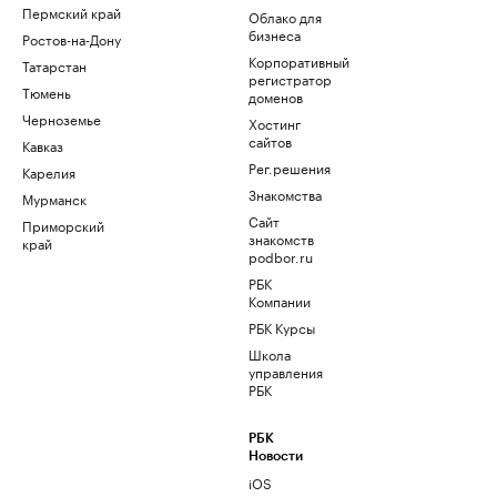
Пермский край
Облако для
бизнеса
Ростов-на-Дону
Корпоративный
Татарстан
регистратор
Тюмень
доменов
Черноземье
Хостинг
сайтов
Кавказ
Рег.решения
Карелия
Знакомства
Мурманск
Сайт
Приморский
знакомств
край
podbor.ru
РБК
Компании
РБК Курсы
Школа
управления
РБК
РБК
Новости
iOS