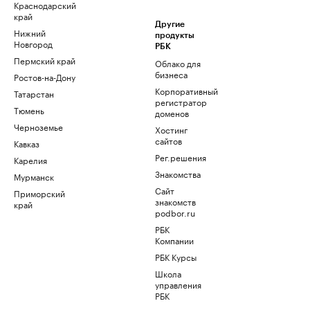
Краснодарский
край
Другие
Нижний
продукты
Новгород
РБК
Пермский край
Облако для
бизнеса
Ростов-на-Дону
Корпоративный
Татарстан
регистратор
Тюмень
доменов
Черноземье
Хостинг
сайтов
Кавказ
Рег.решения
Карелия
Знакомства
Мурманск
Сайт
Приморский
знакомств
край
podbor.ru
РБК
Компании
РБК Курсы
Школа
управления
РБК