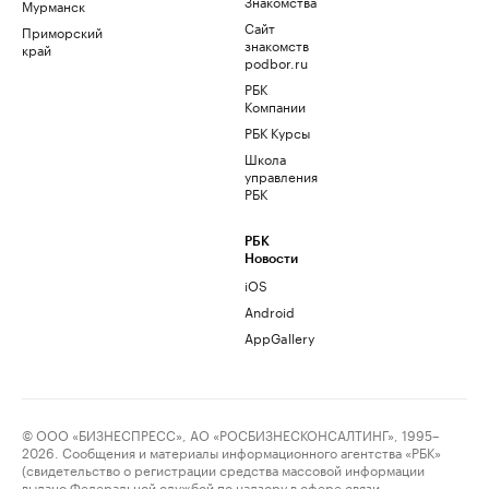
Знакомства
Мурманск
Сайт
Приморский
знакомств
край
podbor.ru
РБК
Компании
РБК Курсы
Школа
управления
РБК
РБК
Новости
iOS
Android
AppGallery
© ООО «БИЗНЕСПРЕСС», АО «РОСБИЗНЕСКОНСАЛТИНГ», 1995–
2026. Сообщения и материалы информационного агентства «РБК»
(свидетельство о регистрации средства массовой информации
выдано Федеральной службой по надзору в сфере связи,