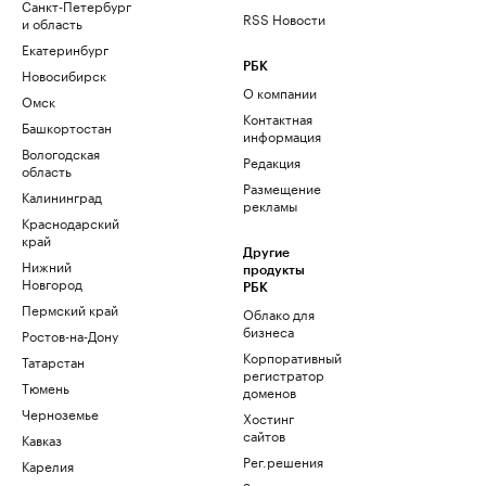
Санкт-Петербург
RSS Новости
и область
Екатеринбург
РБК
Новосибирск
О компании
Омск
Контактная
Башкортостан
информация
Вологодская
Редакция
область
Размещение
Калининград
рекламы
Краснодарский
край
Другие
Нижний
продукты
Новгород
РБК
Пермский край
Облако для
бизнеса
Ростов-на-Дону
Корпоративный
Татарстан
регистратор
Тюмень
доменов
Черноземье
Хостинг
сайтов
Кавказ
Рег.решения
Карелия