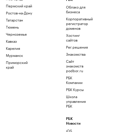
Пермский край
Облако для
бизнеса
Ростов-на-Дону
Корпоративный
Татарстан
регистратор
Тюмень
доменов
Черноземье
Хостинг
сайтов
Кавказ
Рег.решения
Карелия
Знакомства
Мурманск
Сайт
Приморский
знакомств
край
podbor.ru
РБК
Компании
РБК Курсы
Школа
управления
РБК
РБК
Новости
iOS