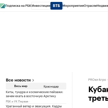
Подписка на РБК
Инвестиции
Мероприятия
Отрасли
Недви
РБК Курсы
РБК Life
Тренды
Визионеры
Национальные проекты
Горо
Газета
Спецпроекты СПб
Конференции СПб
Спецпроекты
Проверк
PROюгАгро
Все новости
Краснодар
Весь мир
Куба
Киты, тундра и космические пейзажи:
зачем ехать в восточную Арктику
треть
РБК и УК Первая
Ураганный ветер и эвакуация. Кадры