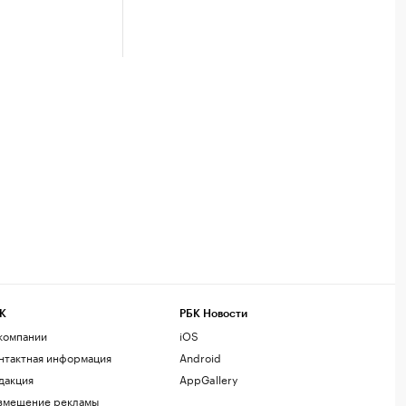
К
РБК Новости
компании
iOS
нтактная информация
Android
дакция
AppGallery
змещение рекламы