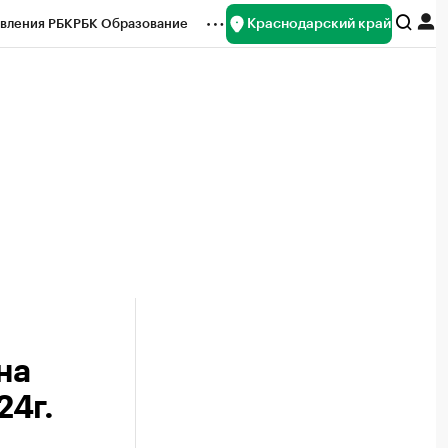
Краснодарский край
вления РБК
РБК Образование
редитные рейтинги
Франшизы
нсы
Рынок наличной валюты
на
24г.