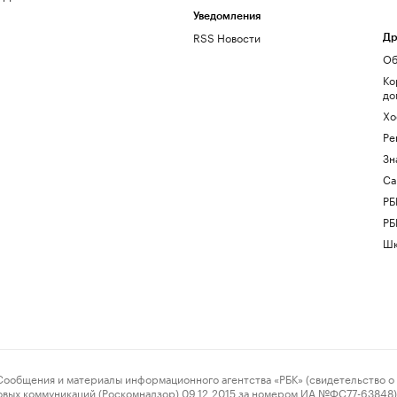
Уведомления
RSS Новости
Др
Об
Ко
до
Хо
Ре
Зн
Са
РБ
РБ
Шк
ения и материалы информационного агентства «РБК» (свидетельство о 
овых коммуникаций (Роскомнадзор) 09.12.2015 за номером ИА №ФС77-63848) 