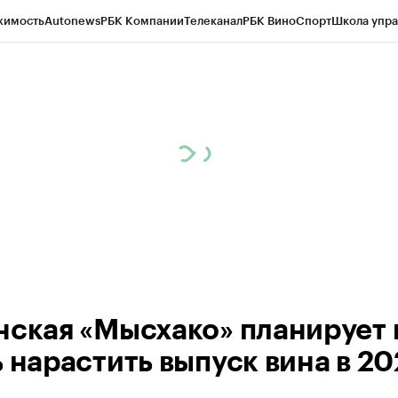
жимость
Autonews
РБК Компании
Телеканал
РБК Вино
Спорт
Школа упра
д
Стиль
Крипто
РБК Бизнес-среда
Дискуссионный клуб
Исследования
К
а контрагентов
Политика
Экономика
Бизнес
Технологии и медиа
Фина
нская «Мысхако» планирует 
 нарастить выпуск вина в 20