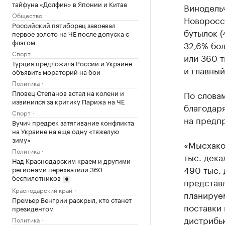
тайфуна «Долфин» в Японии и Китае
Винодель
Общество
Новоросси
Российский пятиборец завоевал
бутылок (
первое золото на ЧЕ после допуска с
флагом
32,6% бол
Спорт
или 360 т
Турция предложила России и Украине
и главны
объявить мораторий на бои
Политика
Пловец Степанов встал на колени и
По словам
извинился за критику Парижа на ЧЕ
благодар
Спорт
на предпр
Вучич предрек затягивание конфликта
на Украине на еще одну «тяжелую
зиму»
«Мысхако»
Политика
тыс. дека
Над Краснодарским краем и другими
490 тыс. 
регионами перехватили 360
беспилотников
представл
Краснодарский край
планируе
Премьер Венгрии раскрыл, кто станет
поставки
президентом
дистрибь
Политика