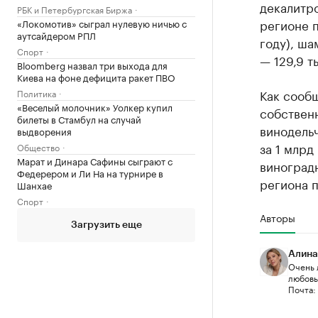
декалитро
РБК и Петербургская Биржа
регионе п
«Локомотив» сыграл нулевую ничью с
аутсайдером РПЛ
году), ша
Спорт
— 129,9 т
Bloomberg назвал три выхода для
Киева на фоне дефицита ракет ПВО
Как сообщ
Политика
«Веселый молочник» Уолкер купил
собствен
билеты в Стамбул на случай
винодель
выдворения
за 1 млрд
Общество
Марат и Динара Сафины сыграют с
виноградн
Федерером и Ли На на турнире в
региона п
Шанхае
Спорт
Авторы
Загрузить еще
Алина
Очень 
любовью
Почта: