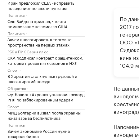
Иран предложил США «исправить
поведение» по шести пунктам
Политика
По дан
Сын Байдена признал, что его
2017 г
помилование не помогло США
генера
Политика
Зачем инвестировать в торговые
ООО «Т
пространства на первых этажах
Сидюко
РБК и ПИК Серия плюс
вина и
СКА подписал контракт с защитником,
который провел пять сезонов в НХЛ
104,9 м
Спорт
В Хорватии столкнулись грузовой и
пассажирский поезда
По данным
Общество
Футболист «Акрона» установил рекорд
винодель
РПЛ по заблокированным ударам
крестьянс
Спорт
виноград
МИД Болгарии вызвал посла Украины
из-за взрыва беспилотника
Политика
Напомним,
Зачем экономике России нужна
винодель
товарная биржа