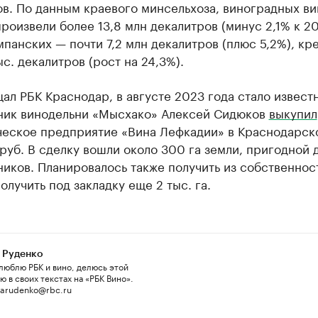
в. По данным краевого минсельхоза, виноградных ви
роизвели более 13,8 млн декалитров (минус 2,1% к 2
мпанских — почти 7,2 млн декалитров (плюс 5,2%), кр
ыс. декалитров (рост на 24,3%).
ал РБК Краснодар, в августе 2023 года стало известн
ник винодельни «Мысхако» Алексей Сидюков
выкупил
ческое предприятие «Вина Лефкадии» в Краснодарск
 руб. В сделку вошли около 300 га земли, пригодной 
иков. Планировалось также получить из собственнос
олучить под закладку еще 2 тыс. га.
 Руденко
люблю РБК и вино, делюсь этой
 в своих текстах на «РБК Вино».
 arudenko@rbc.ru