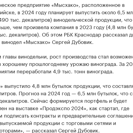
ческое предприятие «Мысхако», расположенное в
йске, в 2024 году планирует выпустить около 6,5 мл
490 тыс. декалитров) винодельческой продукции, что
ьше, чем произвела компания в 2023 году (4,8 млн б
ыс. декалитров). Об этом РБК Краснодар рассказал 
й винодел «Мысхако» Сергей Дубовик.
 главы винодельни, рост производства стал возможе
я хорошему прошлогоднему урожаю винограда. За 20
иятии переработали 4,9 тыс. тонн винограда.
 выпустило 4,8 млн бутылок продукции, что составл
литров. Прогноз на 2024 год — 6,5 млн бутылок, что 
декалитров. Сейчас формируется портфель и будет
ен на выставке «Продэкспо 2024», как стартап, где
м подписать контракты и предварительные соглашени
 выпускаемой продукции с торговыми сетями и
юторами», — рассказал Сергей Дубовик.