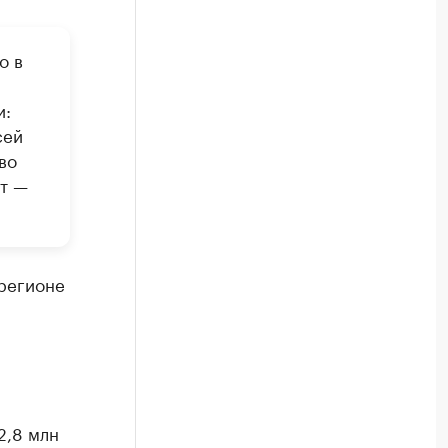
о в
и:
сей
во
ет —
 регионе
2,8 млн