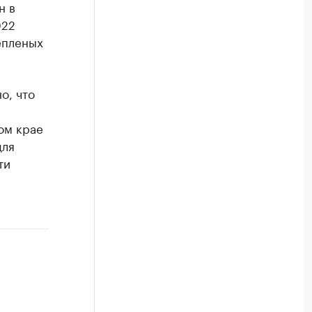
н в
022
епленых
о, что
ом крае
для
ти