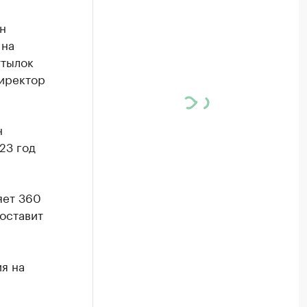
н
 на
утылок
директор
н
23 год
яет 360
составит
я на