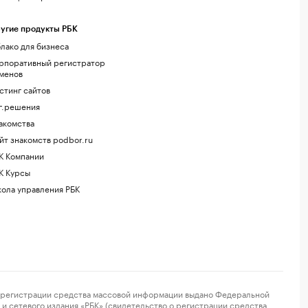
угие продукты РБК
лако для бизнеса
рпоративный регистратор
менов
стинг сайтов
г.решения
акомства
йт знакомств podbor.ru
К Компании
К Курсы
ола управления РБК
регистрации средства массовой информации выдано Федеральной
и сетевого издания «РБК» (свидетельство о регистрации средства