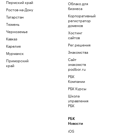
Пермский край
Облако для
бизнеса
Ростов-на-Дону
Корпоративный
Татарстан
регистратор
Тюмень
доменов
Черноземье
Хостинг
сайтов
Кавказ
Рег.решения
Карелия
Знакомства
Мурманск
Сайт
Приморский
знакомств
край
podbor.ru
РБК
Компании
РБК Курсы
Школа
управления
РБК
РБК
Новости
iOS