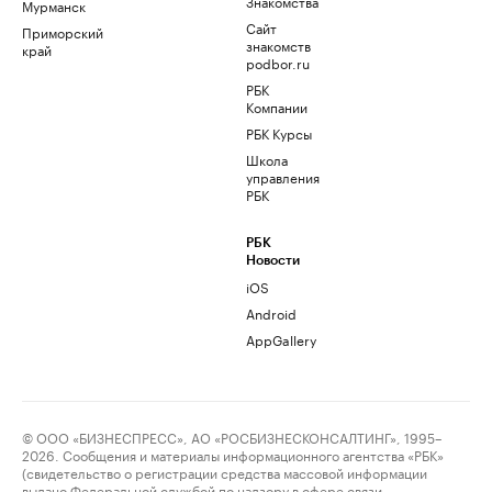
Знакомства
Мурманск
Сайт
Приморский
знакомств
край
podbor.ru
РБК
Компании
РБК Курсы
Школа
управления
РБК
РБК
Новости
iOS
Android
AppGallery
© ООО «БИЗНЕСПРЕСС», АО «РОСБИЗНЕСКОНСАЛТИНГ», 1995–
2026. Сообщения и материалы информационного агентства «РБК»
(свидетельство о регистрации средства массовой информации
выдано Федеральной службой по надзору в сфере связи,