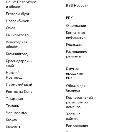
Санкт-Петербург
RSS Новости
и область
Екатеринбург
РБК
Новосибирск
О компании
Омск
Контактная
Башкортостан
информация
Вологодская
Редакция
область
Размещение
Калининград
рекламы
Краснодарский
край
Другие
Нижний
продукты
Новгород
РБК
Пермский край
Облако для
бизнеса
Ростов-на-Дону
Корпоративный
Татарстан
регистратор
Тюмень
доменов
Черноземье
Хостинг
сайтов
Кавказ
Рег.решения
Карелия