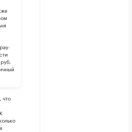
кже
вом
ьня
рау-
сти
 руб.
гичный
, что
К
колько
х