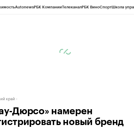
жимость
Autonews
РБК Компании
Телеканал
РБК Вино
Спорт
Школа упра
д
Стиль
Крипто
РБК Бизнес-среда
Дискуссионный клуб
Исследования
К
а контрагентов
Политика
Экономика
Бизнес
Технологии и медиа
Фина
ий край
ау-Дюрсо» намерен
гистрировать новый бренд