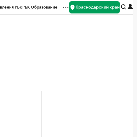
Краснодарский край
вления РБК
РБК Образование
редитные рейтинги
Франшизы
нсы
Рынок наличной валюты