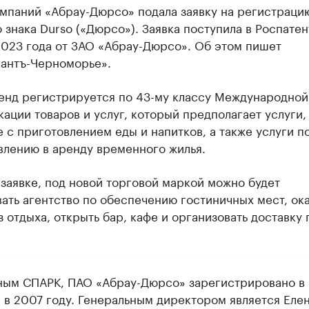
омпаний «Абрау-Дюрсо» подала заявку на регистраци
 знака Durso («Дюрсо»). Заявка поступила в Роспатен
2023 года от ЗАО «Абрау-Дюрсо». Об этом пишет
антъ-Черноморье».
енд регистрируется по 43-му классу Международной
ации товаров и услуг, который предполагает услуги,
 с приготовлением еды и напитков, а также услуги п
влению в аренду временного жилья.
заявке, под новой торговой маркой можно будет
ать агентство по обеспечению гостиничных мест, ок
з отдыха, открыть бар, кафе и организовать доставку 
ным СПАРК, ПАО «Абрау-Дюрсо» зарегистрировано в
 в 2007 году. Генеральным директором является Еле