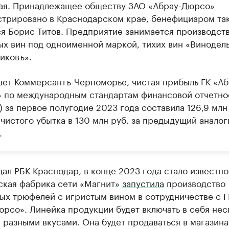
ая. Принадлежащее обществу ЗАО «Абрау-Дюрсо»
стрировано в Краснодарском крае, бенефициаром та
ся Борис Титов. Предприятие занимается производст
ых вин под одноименной маркой, тихих вин «Винодел
иковъ».
шет Коммерсантъ-Черноморье, чистая прибыль ГК «Аб
 по международным стандартам финансовой отчетно
 за первое полугодие 2023 года составила 126,9 млн
 чистого убытка в 130 млн руб. за предыдущий анало
.
ал РБК Краснодар, в конце 2023 года стало известно
ская фабрика сети «Магнит»
запустила
производство
ых трюфелей с игристым вином в сотрудничестве с Г
рсо». Линейка продукции будет включать в себя нес
 разными вкусами. Она будет продаваться в магазина