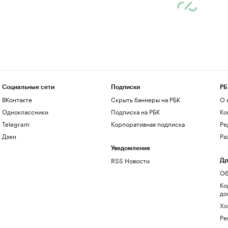
Социальные сети
Подписки
РБ
ВКонтакте
Скрыть баннеры на РБК
О 
Одноклассники
Подписка на РБК
Ко
Telegram
Корпоративная подписка
Ре
Дзен
Ра
Уведомления
RSS Новости
Др
Об
Ко
до
Хо
Ре