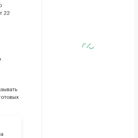
ю
т 22
о
азывать
готовых
на