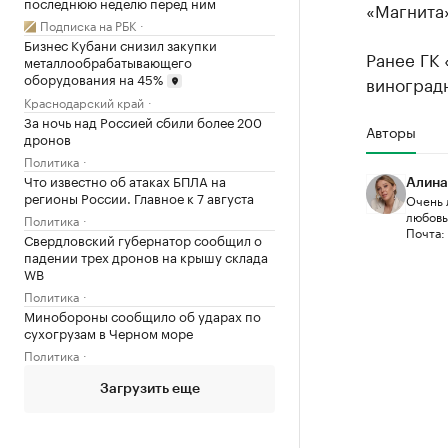
последнюю неделю перед ним
«Магнита»
Подписка на РБК
Бизнес Кубани снизил закупки
Ранее ГК
металлообрабатывающего
оборудования на 45%
виноградн
Краснодарский край
За ночь над Россией сбили более 200
Авторы
дронов
Политика
Что известно об атаках БПЛА на
Алина
регионы России. Главное к 7 августа
Очень 
любовью
Политика
Почта:
Свердловский губернатор сообщил о
падении трех дронов на крышу склада
WB
Политика
Минобороны сообщило об ударах по
сухогрузам в Черном море
Политика
Загрузить еще