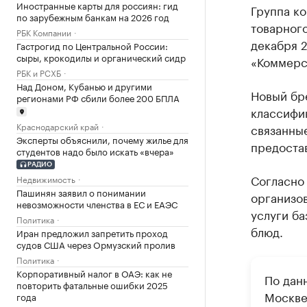
Иностранные карты для россиян: гид
Группа к
по зарубежным банкам на 2026 год
товарного
РБК Компании
декабря 
Гастрогид по Центральной России:
сыры, крокодилы и органический сидр
«Коммерс
РБК и РСХБ
Над Доном, Кубанью и другими
Новый бр
регионами РФ сбили более 200 БПЛА
классифик
Краснодарский край
связанные
Эксперты объяснили, почему жилье для
предоста
студентов надо было искать «вчера»
РАДИО
Согласно 
Недвижимость
Пашинян заявил о понимании
организов
невозможности членства в ЕС и ЕАЭС
услуги ба
Политика
блюд.
Иран предложил запретить проход
судов США через Ормузский пролив
Политика
Корпоративный налог в ОАЭ: как не
По дан
повторить фатальные ошибки 2025
Москве
года