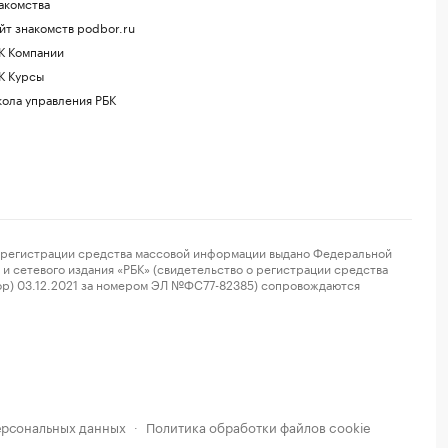
акомства
йт знакомств podbor.ru
К Компании
К Курсы
ола управления РБК
регистрации средства массовой информации выдано Федеральной
и сетевого издания «РБК» (свидетельство о регистрации средства
ор) 03.12.2021 за номером ЭЛ №ФС77-82385) сопровождаются
ерсональных данных
Политика обработки файлов cookie
·