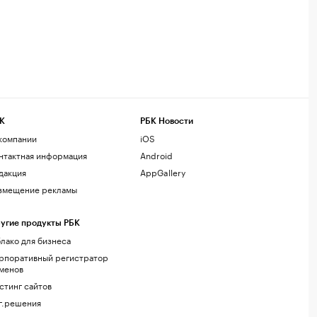
К
РБК Новости
компании
iOS
нтактная информация
Android
дакция
AppGallery
змещение рекламы
угие продукты РБК
лако для бизнеса
рпоративный регистратор
менов
стинг сайтов
г.решения