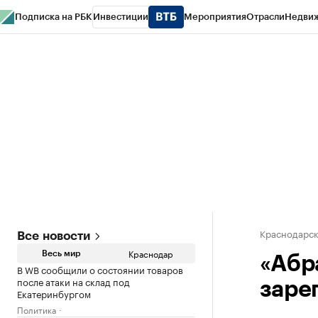
Подписка на РБК
Инвестиции
Мероприятия
Отрасли
Недви
РБК Курсы
РБК Life
Тренды
Визионеры
Национальные проекты
Горо
Газета
Спецпроекты СПб
Конференции СПб
Спецпроекты
Проверк
Краснодарск
Все новости
Краснодар
Весь мир
«Абр
В WB сообщили о состоянии товаров
после атаки на склад под
заре
Екатеринбургом
Политика