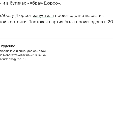
 и в бутиках «Абрау-Дюрсо».
 «Абрау-Дюрсо»
запустила
производство масла из
ой косточки. Тестовая партия была произведена в 20
 Руденко
люблю РБК и вино, делюсь этой
 в своих текстах на «РБК Вино».
 arudenko@rbc.ru