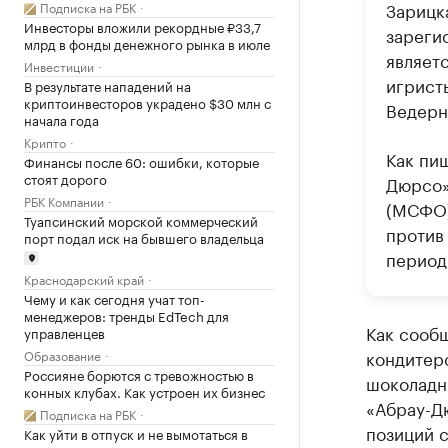
Зарицк
Подписка на РБК
Инвесторы вложили рекордные ₽33,7
зареги
млрд в фонды денежного рынка в июле
являет
Инвестиции
игрист
В результате нападений на
криптоинвесторов украдено $30 млн с
Ведерн
начала года
Крипто
Как пи
Финансы после 60: ошибки, которые
стоят дорого
Дюрсо»
РБК Компании
(МСФО)
Туапсинский морской коммерческий
против
порт подал иск на бывшего владельца
период
Краснодарский край
Чему и как сегодня учат топ-
менеджеров: тренды EdTech для
Как сообщ
управленцев
кондитер
Образование
Россияне борются с тревожностью в
шоколадн
конных клубах. Как устроен их бизнес
«Абрау-Дю
Подписка на РБК
позиций с
Как уйти в отпуск и не вымотаться в