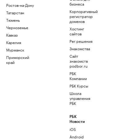
бизнеса
Ростов-на-Дону
Корпоративный
Татарстан
регистратор
Тюмень
доменов
Черноземье
Хостинг
сайтов
Кавказ
Рег.решения
Карелия
Знакомства
Мурманск
Сайт
Приморский
знакомств
край
podbor.ru
РБК
Компании
РБК Курсы
Школа
управления
РБК
РБК
Новости
iOS
Android