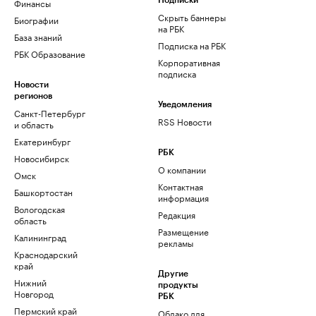
Финансы
Подписки
Скрыть баннеры
Биографии
на РБК
База знаний
Подписка на РБК
РБК Образование
Корпоративная
подписка
Новости
регионов
Уведомления
Санкт-Петербург
RSS Новости
и область
Екатеринбург
РБК
Новосибирск
О компании
Омск
Контактная
Башкортостан
информация
Вологодская
Редакция
область
Размещение
Калининград
рекламы
Краснодарский
край
Другие
Нижний
продукты
Новгород
РБК
Пермский край
Облако для