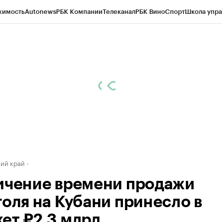
жимость
Autonews
РБК Компании
Телеканал
РБК Вино
Спорт
Школа упра
д
Стиль
Крипто
РБК Бизнес-среда
Дискуссионный клуб
Исследования
К
а контрагентов
Политика
Экономика
Бизнес
Технологии и медиа
Фина
ий край
ичение времени продажи
голя на Кубани принесло в
ет ₽2,3 млрд