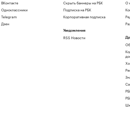
ВКонтакте
Скрыть баннеры на РБК
О 
Одноклассники
Подписка на РБК
Ко
Telegram
Корпоративная подписка
Ре
Дзен
Ра
Уведомления
RSS Новости
Др
Об
Ко
до
Хо
Ре
Зн
Са
РБ
РБ
Шк