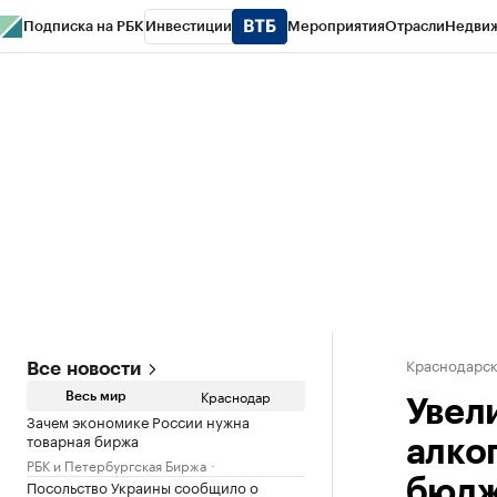
Подписка на РБК
Инвестиции
Мероприятия
Отрасли
Недви
РБК Курсы
РБК Life
Тренды
Визионеры
Национальные проекты
Горо
Газета
Спецпроекты СПб
Конференции СПб
Спецпроекты
Проверк
Краснодарск
Все новости
Краснодар
Весь мир
Увел
Зачем экономике России нужна
товарная биржа
алко
РБК и Петербургская Биржа
Посольство Украины сообщило о
бюдж