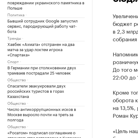
повреждении украинского памятника в
Польше
Политика
Увеличен
Бывший сотрудник Google запустил
бюджет ре
сервис, пародирующий работу чат-
в 2,3 млр
бота
собрания 
Тренды
Хавбек «Ахмата» отстранен на два
матча за удар локтем игрока
Напомним
«Спартака»
розничную
Спорт
В Германии при столкновении двух
До того м
трамваев пострадали 25 человек
22:00 до 
Общество
Спасатели эвакуировали двух
российских туристов в горах
Кроме тог
Казахстана
оборота 
Общество
на 13,5%,
Число антикоррупционных исков в
Москве выросло почти на треть за
Роман Ку
полгода
Общество
«Цель наш
«Росатом» подписал соглашение о
строительстве ветропарка в Киргизии