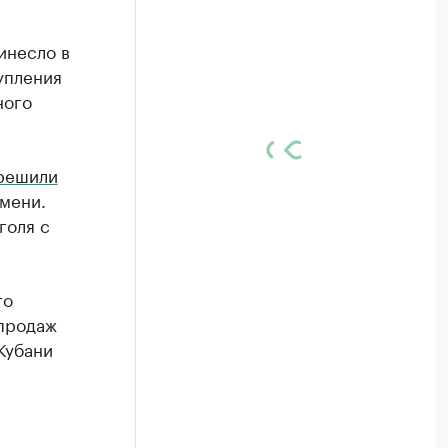
инесло в
упления
ного
решили
мени.
голя с
го
 продаж
Кубани