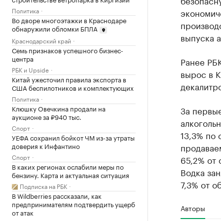
безопасн
Политика
экономич
Во дворе многоэтажки в Краснодаре
производс
обнаружили обломки БПЛА
выпуска а
Краснодарский край
Семь признаков успешного бизнес-
центра
Ранее РБ
РБК и Upside
вырос в К
Китай ужесточил правила экспорта в
декалитро
США беспилотников и комплектующих
Политика
Клюшку Овечкина продали на
За первы
аукционе за ₽940 тыс.
алкоголь
Спорт
13,3% по
УЕФА сохранил бойкот ЧМ из-за утраты
доверия к Инфантино
продаваем
Спорт
65,2% от 
В каких регионах ослабили меры по
Водка зан
бензину. Карта и актуальная ситуация
7,3% от о
Подписка на РБК
В Wildberries рассказали, как
предпринимателям подтвердить ущерб
Авторы
от атак