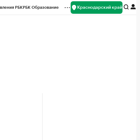
Краснодарский край
вления РБК
РБК Образование
редитные рейтинги
Франшизы
нсы
Рынок наличной валюты