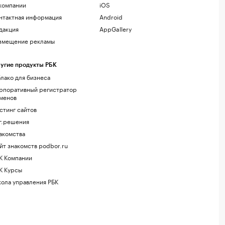
компании
iOS
нтактная информация
Android
дакция
AppGallery
змещение рекламы
угие продукты РБК
лако для бизнеса
рпоративный регистратор
менов
стинг сайтов
г.решения
акомства
йт знакомств podbor.ru
К Компании
К Курсы
ола управления РБК