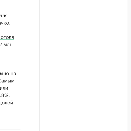
для
чко.
коголя
2 млн
льше на
 Самым
 или
,8%.
 долей