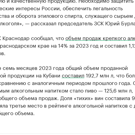
ую и качественную продукцию. Необходимо защитить
еские интересы России, обеспечить легальность
тва и оборота этилового спирта, служащего сырьем 
лкоголя», — рассказал председатель ЗСК Юрий Бурла
К Краснодар сообщал, что
объем продаж крепкого ал
раснодарском крае на 14% за 2023 год и составил 1,1
в.
е семь месяцев 2023 года общий объем проданной
ной продукции на Кубани
составил
192,7 млн л, что бо
 сравнению с аналогичным периодом прошлого года.
ым алкогольным напитком стало пиво — 125,6 млн л,
общего объема продаж. Доля «тихих» вин составила 9
яла третье место в рейтинге алкогольной напитков с
бщего объема.