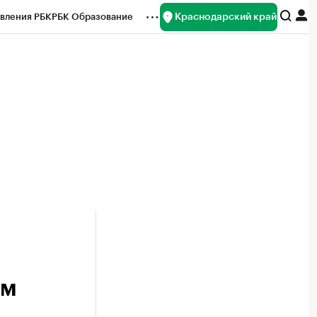
Краснодарский край
вления РБК
РБК Образование
редитные рейтинги
Франшизы
нсы
Рынок наличной валюты
ом