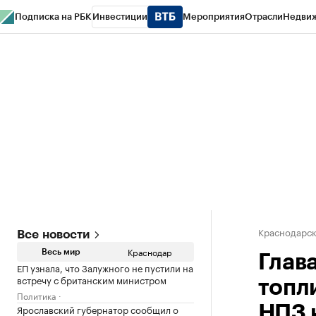
Подписка на РБК
Инвестиции
Мероприятия
Отрасли
Недви
РБК Курсы
РБК Life
Тренды
Визионеры
Национальные проекты
Горо
Газета
Спецпроекты СПб
Конференции СПб
Спецпроекты
Проверк
Краснодарск
Все новости
Краснодар
Весь мир
Глав
ЕП узнала, что Залужного не пустили на
встречу с британским министром
топл
Политика
Ярославский губернатор сообщил о
НПЗ 