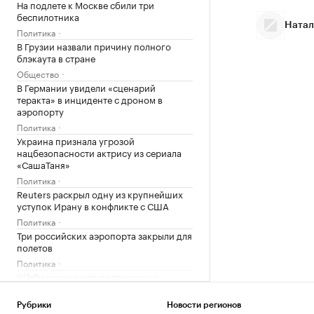
На подлете к Москве сбили три
беспилотника
Натал
Политика
В Грузии назвали причину полного
блэкаута в стране
Общество
В Германии увидели «сценарий
теракта» в инциденте с дроном в
аэропорту
Политика
Украина признала угрозой
нацбезопасности актрису из сериала
«СашаТаня»
Политика
Reuters раскрыл одну из крупнейших
уступок Ирану в конфликте с США
Политика
Три российских аэропорта закрыли для
полетов
Политика
Wildberries начала подготовку к
запуску собственного мессенджера
Технологии и медиа
Рубрики
Новости регионов