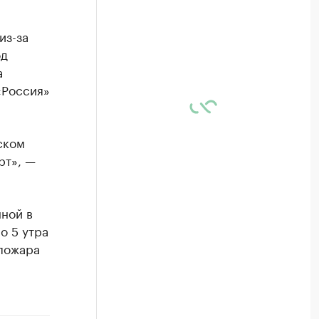
из-за
од
а
«Россия»
ском
рт», —
ной в
о 5 утра
 пожара