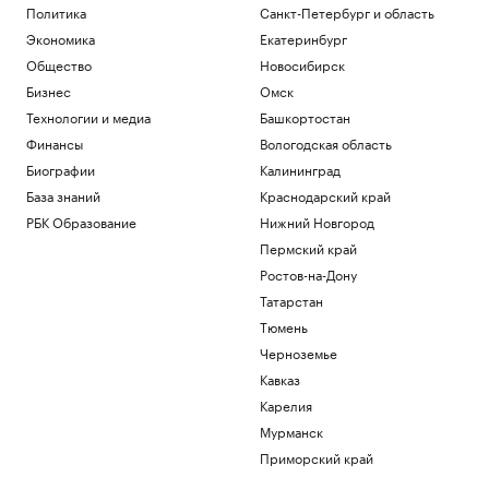
США потребуют от ряда иммигрантов
Политика
Санкт-Петербург и область
залоги до $250 тыс. для получения виз
Экономика
Екатеринбург
Политика
Общество
Новосибирск
Adidas извинился за обилие розовых
бутс на ЧМ-26, назвав это совпадением
Бизнес
Омск
Спорт
Технологии и медиа
Башкортостан
Игрока «Зенита» госпитализировали
Финансы
Вологодская область
после удара локтем в матче Кубка
Биографии
Калининград
России
База знаний
Краснодарский край
Спорт
Росстандарт запретил продажу
РБК Образование
Нижний Новгород
некоторых грузовиков Dongfeng и
Пермский край
Zoomlion
Ростов-на-Дону
Бизнес
Затраты на строительство ТЭС для
Татарстан
БАМа и Сухого Лога выросли на треть
Тюмень
Бизнес
Черноземье
Кавказ
Загрузить еще
Карелия
Мурманск
Приморский край