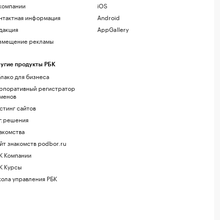
компании
iOS
нтактная информация
Android
дакция
AppGallery
змещение рекламы
угие продукты РБК
лако для бизнеса
рпоративный регистратор
менов
стинг сайтов
г.решения
акомства
йт знакомств podbor.ru
К Компании
К Курсы
ола управления РБК