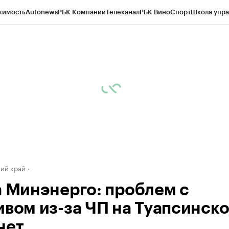
жимость
Autonews
РБК Компании
Телеканал
РБК Вино
Спорт
Школа упра
д
Стиль
Крипто
РБК Бизнес-среда
Дискуссионный клуб
Исследования
К
а контрагентов
Политика
Экономика
Бизнес
Технологии и медиа
Фина
ий край
а Минэнерго: проблем с
ивом из-за ЧП на Туапсинск
нет