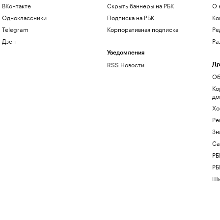
ВКонтакте
Скрыть баннеры на РБК
О 
Одноклассники
Подписка на РБК
Ко
Telegram
Корпоративная подписка
Ре
Дзен
Ра
Уведомления
RSS Новости
Др
Об
Ко
до
Хо
Ре
Зн
Са
РБ
РБ
Шк