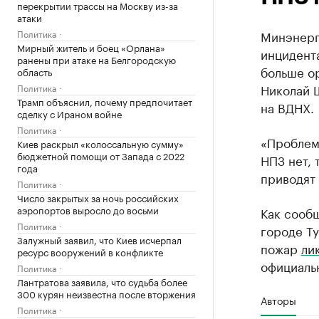
перекрытии трассы на Москву из-за
атаки
Политика
Минэнерг
Мирный житель и боец «Орлана»
инцидент
ранены при атаке на Белгородскую
больше о
область
Николай Ш
Политика
Трамп объяснил, почему предпочитает
на ВДНХ.
сделку с Ираном войне
Политика
«Проблем
Киев раскрыл «колоссальную сумму»
бюджетной помощи от Запада с 2022
НПЗ нет, 
года
приводят
Политика
Число закрытых за ночь российских
аэропортов выросло до восьми
Как сооб
Политика
городе Т
Залужный заявил, что Киев исчерпал
пожар
ли
ресурс вооружений в конфликте
официаль
Политика
Лантратова заявила, что судьба более
300 курян неизвестна после вторжения
Авторы
Политика