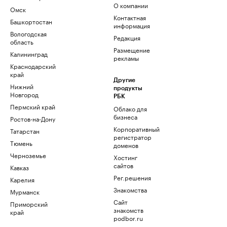
О компании
Омск
Контактная
Башкортостан
информация
Вологодская
Редакция
область
Размещение
Калининград
рекламы
Краснодарский
край
Другие
Нижний
продукты
Новгород
РБК
Пермский край
Облако для
бизнеса
Ростов-на-Дону
Корпоративный
Татарстан
регистратор
Тюмень
доменов
Черноземье
Хостинг
сайтов
Кавказ
Рег.решения
Карелия
Знакомства
Мурманск
Сайт
Приморский
знакомств
край
podbor.ru