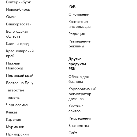
Екатеринбург
РБК
Новосибирск
О компании
Омск
Контактная
Башкортостан
информация
Вологодская
Редакция
область
Размещение
Калининград
рекламы
Краснодарский
край
Другие
Нижний
продукты
Новгород
РБК
Пермский край
Облако для
бизнеса
Ростов-на-Дону
Корпоративный
Татарстан
регистратор
Тюмень
доменов
Черноземье
Хостинг
сайтов
Кавказ
Рег.решения
Карелия
Знакомства
Мурманск
Сайт
Приморский