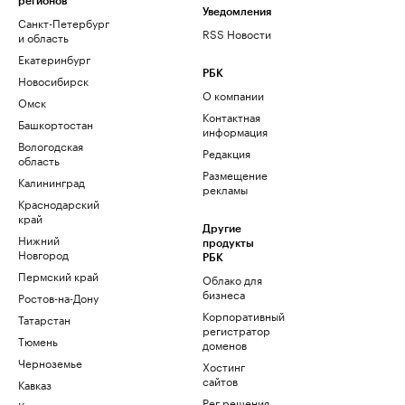
регионов
Уведомления
Санкт-Петербург
RSS Новости
и область
Екатеринбург
РБК
Новосибирск
О компании
Омск
Контактная
Башкортостан
информация
Вологодская
Редакция
область
Размещение
Калининград
рекламы
Краснодарский
край
Другие
Нижний
продукты
Новгород
РБК
Пермский край
Облако для
бизнеса
Ростов-на-Дону
Корпоративный
Татарстан
регистратор
Тюмень
доменов
Черноземье
Хостинг
сайтов
Кавказ
Рег.решения