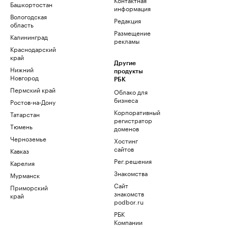
Башкортостан
информация
Вологодская
Редакция
область
Размещение
Калининград
рекламы
Краснодарский
край
Другие
Нижний
продукты
Новгород
РБК
Пермский край
Облако для
бизнеса
Ростов-на-Дону
Корпоративный
Татарстан
регистратор
Тюмень
доменов
Черноземье
Хостинг
сайтов
Кавказ
Рег.решения
Карелия
Знакомства
Мурманск
Сайт
Приморский
знакомств
край
podbor.ru
РБК
Компании