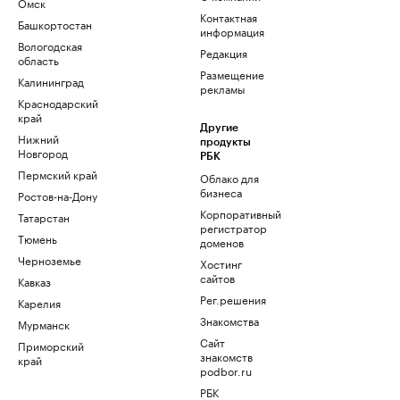
Омск
Контактная
Башкортостан
информация
Вологодская
Редакция
область
Размещение
Калининград
рекламы
Краснодарский
край
Другие
Нижний
продукты
Новгород
РБК
Пермский край
Облако для
бизнеса
Ростов-на-Дону
Корпоративный
Татарстан
регистратор
Тюмень
доменов
Черноземье
Хостинг
сайтов
Кавказ
Рег.решения
Карелия
Знакомства
Мурманск
Сайт
Приморский
знакомств
край
podbor.ru
РБК