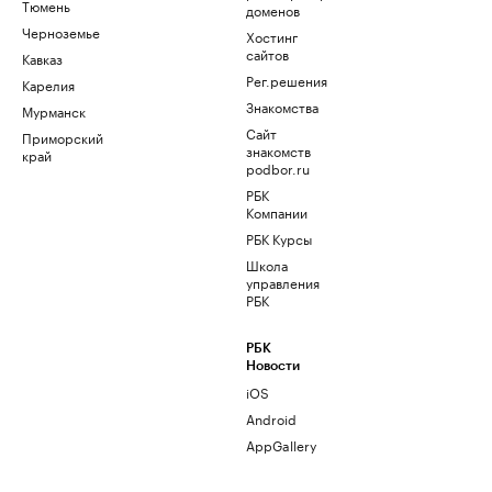
Тюмень
доменов
Черноземье
Хостинг
сайтов
Кавказ
Рег.решения
Карелия
Знакомства
Мурманск
Сайт
Приморский
знакомств
край
podbor.ru
РБК
Компании
РБК Курсы
Школа
управления
РБК
РБК
Новости
iOS
Android
AppGallery