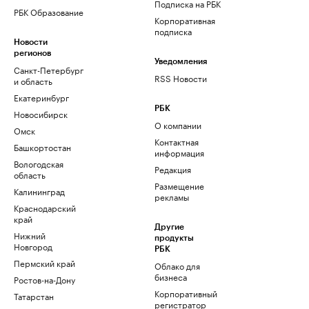
Подписка на РБК
РБК Образование
Корпоративная
подписка
Новости
регионов
Уведомления
Санкт-Петербург
RSS Новости
и область
Екатеринбург
РБК
Новосибирск
О компании
Омск
Контактная
Башкортостан
информация
Вологодская
Редакция
область
Размещение
Калининград
рекламы
Краснодарский
край
Другие
Нижний
продукты
Новгород
РБК
Пермский край
Облако для
бизнеса
Ростов-на-Дону
Корпоративный
Татарстан
регистратор