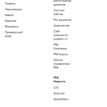
регистратор
Тюмень
доменов
Черноземье
Хостинг
сайтов
Кавказ
Рег.решения
Карелия
Знакомства
Мурманск
Сайт
Приморский
знакомств
край
podbor.ru
РБК
Компании
РБК Курсы
Школа
управления
РБК
РБК
Новости
iOS
Android
AppGallery