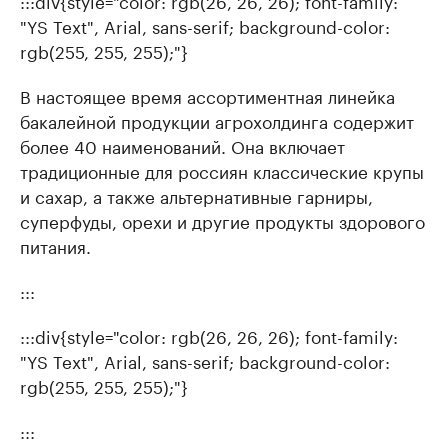
:::div{style="color: rgb(26, 26, 26); font-family:
"YS Text", Arial, sans-serif; background-color:
rgb(255, 255, 255);"}
В настоящее время ассортиментная линейка
бакалейной продукции агрохолдинга содержит
более 40 наименований. Она включает
традиционные для россиян классические крупы
и сахар, а также альтернативные гарниры,
суперфуды, орехи и другие продукты здорового
питания.
:::
:::div{style="color: rgb(26, 26, 26); font-family:
"YS Text", Arial, sans-serif; background-color:
rgb(255, 255, 255);"}
:::