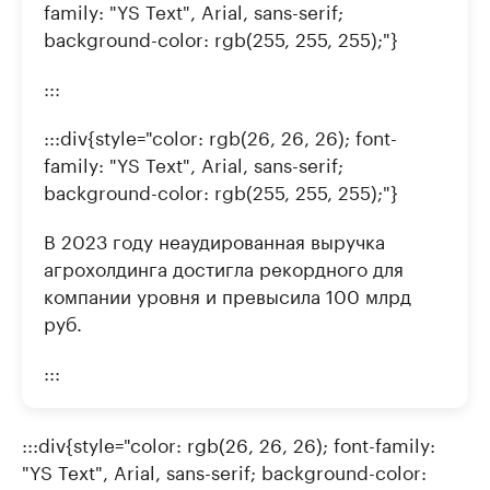
family: "YS Text", Arial, sans-serif;
background-color: rgb(255, 255, 255);"}
:::
:::div{style="color: rgb(26, 26, 26); font-
family: "YS Text", Arial, sans-serif;
background-color: rgb(255, 255, 255);"}
В 2023 году неаудированная выручка
агрохолдинга достигла рекордного для
компании уровня и превысила 100 млрд
руб.
:::
:::div{style="color: rgb(26, 26, 26); font-family:
"YS Text", Arial, sans-serif; background-color: