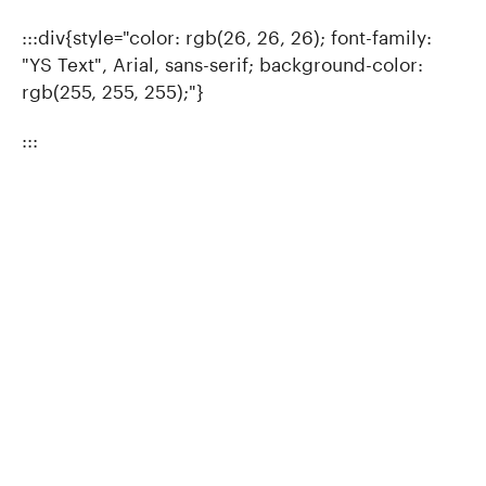
:::div{style="color: rgb(26, 26, 26); font-family:
"YS Text", Arial, sans-serif; background-color:
rgb(255, 255, 255);"}
:::