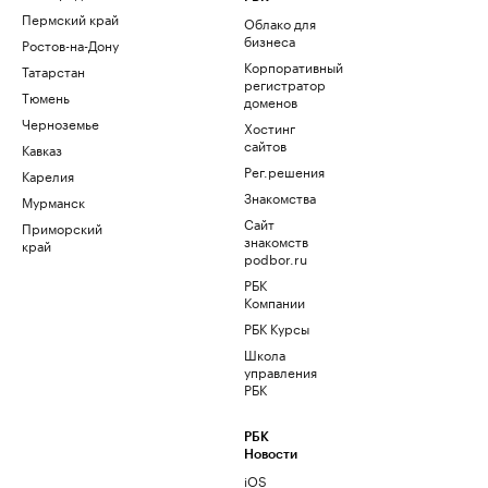
Пермский край
Облако для
бизнеса
Ростов-на-Дону
Корпоративный
Татарстан
регистратор
Тюмень
доменов
Черноземье
Хостинг
сайтов
Кавказ
Рег.решения
Карелия
Знакомства
Мурманск
Сайт
Приморский
знакомств
край
podbor.ru
РБК
Компании
РБК Курсы
Школа
управления
РБК
РБК
Новости
iOS